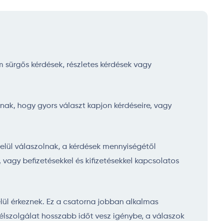
 sürgős kérdések, részletes kérdések vagy
nak, hogy gyors választ kapjon kérdéseire, vagy
belül válaszolnak, a kérdések mennyiségétől
agy befizetésekkel és kifizetésekkel kapcsolatos
lül érkeznek. Ez a csatorna jobban alkalmas
élszolgálat hosszabb időt vesz igénybe, a válaszok