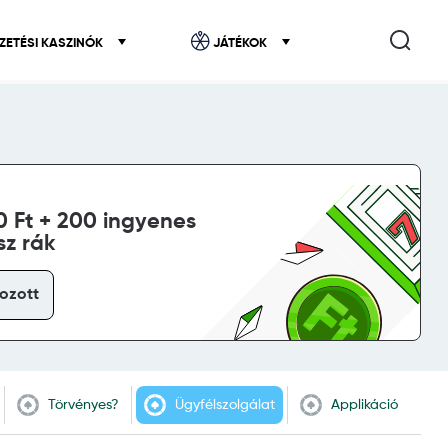
IZETÉSI KASZINÓK
JÁTÉKOK
 Ft + 200 ingyenes
sz rák
tozott
Törvényes?
Ügyfélszolgálat
Applikáció