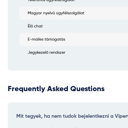
Telefonos ügyfélszolgálat
Magyar nyelvű ügyfélszolgálat
Élő chat
E-mailes támogatás
Jegykezelő rendszer
Frequently Asked Questions
Mit tegyek, ha nem tudok bejelentkezni a Vipe