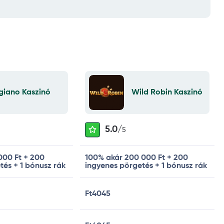
giano Kaszinó
Wild Robin Kaszinó
5.0/
5
000 Ft + 200
100% akár 200 000 Ft + 200
tés + 1 bónusz rák
ingyenes pörgetés + 1 bónusz rák
Ft4045