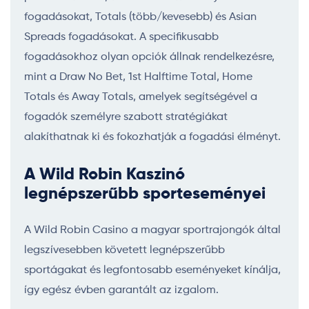
fogadásokat, Totals (több/kevesebb) és Asian
Spreads fogadásokat. A specifikusabb
fogadásokhoz olyan opciók állnak rendelkezésre,
mint a Draw No Bet, 1st Halftime Total, Home
Totals és Away Totals, amelyek segítségével a
fogadók személyre szabott stratégiákat
alakíthatnak ki és fokozhatják a fogadási élményt.
A Wild Robin Kaszinó
legnépszerűbb sporteseményei
A Wild Robin Casino a magyar sportrajongók által
legszívesebben követett legnépszerűbb
sportágakat és legfontosabb eseményeket kínálja,
így egész évben garantált az izgalom.