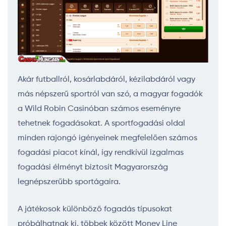
Akár futballról, kosárlabdáról, kézilabdáról vagy
más népszerű sportról van szó, a magyar fogadók
a Wild Robin Casinóban számos eseményre
tehetnek fogadásokat. A sportfogadási oldal
minden rajongó igényeinek megfelelően számos
fogadási piacot kínál, így rendkívül izgalmas
fogadási élményt biztosít Magyarország
legnépszerűbb sportágaira.
A játékosok különböző fogadás típusokat
próbálhatnak ki, többek között Money Line