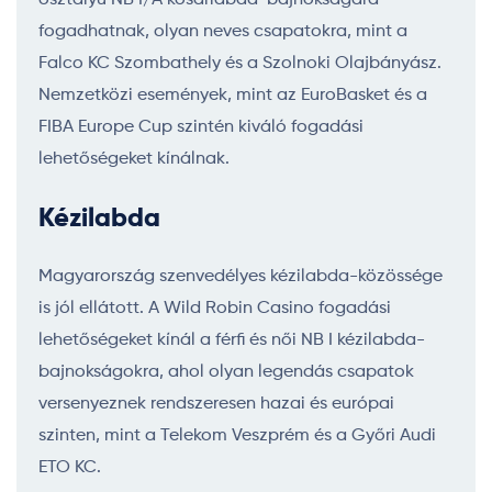
fogadhatnak, olyan neves csapatokra, mint a
Falco KC Szombathely és a Szolnoki Olajbányász.
Nemzetközi események, mint az EuroBasket és a
FIBA Europe Cup szintén kiváló fogadási
lehetőségeket kínálnak.
Kézilabda
Magyarország szenvedélyes kézilabda-közössége
is jól ellátott. A Wild Robin Casino fogadási
lehetőségeket kínál a férfi és női NB I kézilabda-
bajnokságokra, ahol olyan legendás csapatok
versenyeznek rendszeresen hazai és európai
szinten, mint a Telekom Veszprém és a Győri Audi
ETO KC.