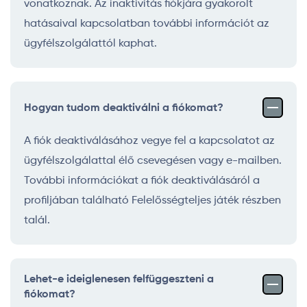
vonatkoznak. Az inaktivitás fiókjára gyakorolt
hatásaival kapcsolatban további információt az
ügyfélszolgálattól kaphat.
Hogyan tudom deaktiválni a fiókomat?
A fiók deaktiválásához vegye fel a kapcsolatot az
ügyfélszolgálattal élő csevegésen vagy e-mailben.
További információkat a fiók deaktiválásáról a
profiljában található Felelősségteljes játék részben
talál.
Lehet-e ideiglenesen felfüggeszteni a
fiókomat?