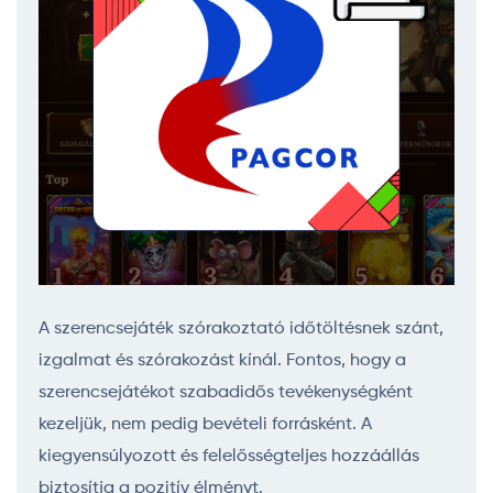
A szerencsejáték szórakoztató időtöltésnek szánt,
izgalmat és szórakozást kínál. Fontos, hogy a
szerencsejátékot szabadidős tevékenységként
kezeljük, nem pedig bevételi forrásként. A
kiegyensúlyozott és felelősségteljes hozzáállás
biztosítja a pozitív élményt.