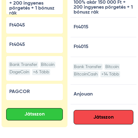
100% akár 150 000 Ft +
+ 200 ingyenes
200 ingyenes pörgetés + 1
pörgetés + 1 bónusz
bónusz rák
rák
Ft4045
Ft4015
Ft4045
Ft4015
Bank Transfer
Bitcoin
Bank Transfer
Bitcoin
DogeCoin
+6 Több
BitcoinCash
+14 Több
PAGCOR
Anjouan
Játsszon
Játsszon