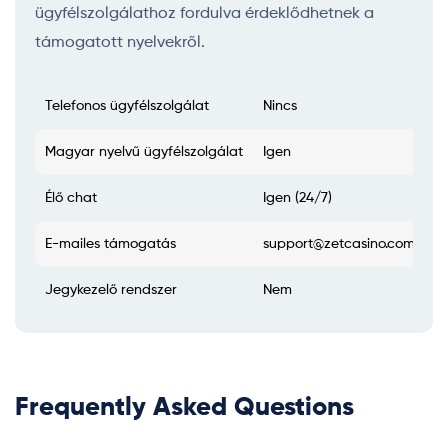
ügyfélszolgálathoz fordulva érdeklődhetnek a
támogatott nyelvekről.
Telefonos ügyfélszolgálat
Nincs
Magyar nyelvű ügyfélszolgálat
Igen
Élő chat
Igen (24/7)
E-mailes támogatás
support@zetcasino.com
Jegykezelő rendszer
Nem
Frequently Asked Questions