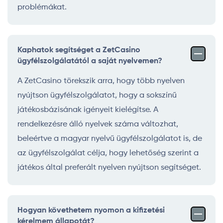
problémákat.
Kaphatok segítséget a ZetCasino
ügyfélszolgálatától a saját nyelvemen?
A ZetCasino törekszik arra, hogy több nyelven
nyújtson ügyfélszolgálatot, hogy a sokszínű
játékosbázisának igényeit kielégítse. A
rendelkezésre álló nyelvek száma változhat,
beleértve a magyar nyelvű ügyfélszolgálatot is, de
az ügyfélszolgálat célja, hogy lehetőség szerint a
játékos által preferált nyelven nyújtson segítséget.
Hogyan követhetem nyomon a kifizetési
kérelmem állapotát?