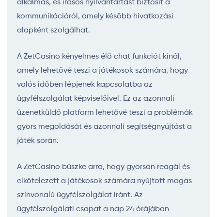
alkalmas, és írásos nyilvántartást biztosít a
kommunikációról, amely később hivatkozási
alapként szolgálhat.
A ZetCasino kényelmes élő chat funkciót kínál,
amely lehetővé teszi a játékosok számára, hogy
valós időben lépjenek kapcsolatba az
ügyfélszolgálat képviselőivel. Ez az azonnali
üzenetküldő platform lehetővé teszi a problémák
gyors megoldását és azonnali segítségnyújtást a
játék során.
A ZetCasino büszke arra, hogy gyorsan reagál és
elkötelezett a játékosok számára nyújtott magas
színvonalú ügyfélszolgálat iránt. Az
ügyfélszolgálati csapat a nap 24 órájában