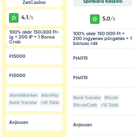
Spinbara Kaszinó
ZetCasino
4.1/
5
5.0/
5
100% akár 150.000 Ft-
100% akár 150 000 Ft +
ig + 200 IP + 1 Bonus
200 ingyenes pörgetés + 1
Crab
bónusz rák
Ft5000
Ft4015
Ft5000
Ft4015
AlandsBanken
AstroPay
Bank Transfer
Bitcoin
Bank Transfer
+29 Több
BitcoinCash
+14 Több
Anjouan
Anjouan