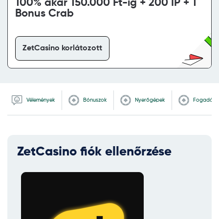
100% akár 150.000 Ft-ig + 200 IP + 1
Bonus Crab
ZetCasino korlátozott
Vélemények
Bónuszok
Nyerőgépek
Fogadáso
ZetCasino fiók ellenőrzése