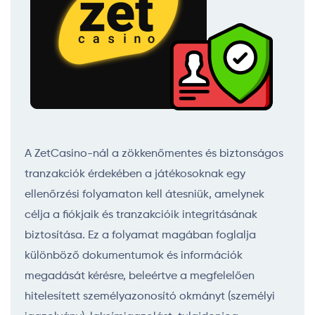
A ZetCasino-nál a zökkenőmentes és biztonságos
tranzakciók érdekében a játékosoknak egy
ellenőrzési folyamaton kell átesniük, amelynek
célja a fiókjaik és tranzakcióik integritásának
biztosítása. Ez a folyamat magában foglalja
különböző dokumentumok és információk
megadását kérésre, beleértve a megfelelően
hitelesített személyazonosító okmányt (személyi