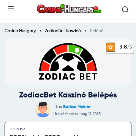
Casino Hungary
ZodiacBet Kaszinó
Belépés
3.8/
5
ZodiacBet Kaszinó Belépés
Írta::
Balázs Molnár
Utolsó frissítés: aug 11, 2025
bónusz: