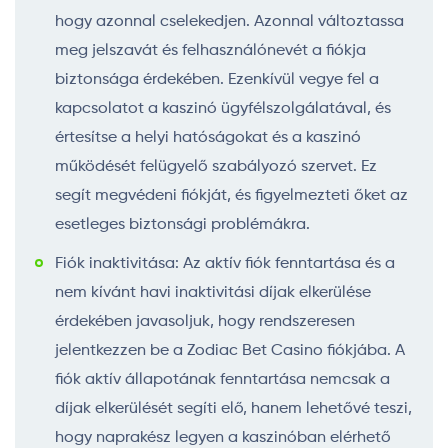
hogy azonnal cselekedjen. Azonnal változtassa
meg jelszavát és felhasználónevét a fiókja
biztonsága érdekében. Ezenkívül vegye fel a
kapcsolatot a kaszinó ügyfélszolgálatával, és
értesítse a helyi hatóságokat és a kaszinó
működését felügyelő szabályozó szervet. Ez
segít megvédeni fiókját, és figyelmezteti őket az
esetleges biztonsági problémákra.
Fiók inaktivitása: Az aktív fiók fenntartása és a
nem kívánt havi inaktivitási díjak elkerülése
érdekében javasoljuk, hogy rendszeresen
jelentkezzen be a Zodiac Bet Casino fiókjába. A
fiók aktív állapotának fenntartása nemcsak a
díjak elkerülését segíti elő, hanem lehetővé teszi,
hogy naprakész legyen a kaszinóban elérhető