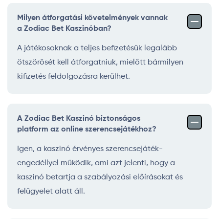
Milyen átforgatási követelmények vannak
a Zodiac Bet Kaszinóban?
A játékosoknak a teljes befizetésük legalább
ötszörösét kell átforgatniuk, mielőtt bármilyen
kifizetés feldolgozásra kerülhet.
A Zodiac Bet Kaszinó biztonságos
platform az online szerencsejátékhoz?
Igen, a kaszinó érvényes szerencsejáték-
engedéllyel működik, ami azt jelenti, hogy a
kaszinó betartja a szabályozási előírásokat és
felügyelet alatt áll.