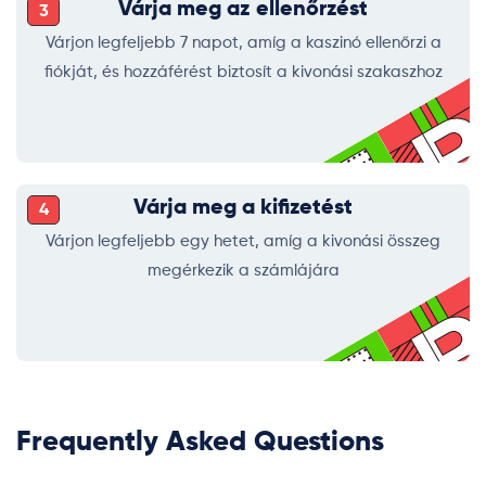
Várja meg az ellenőrzést
3
Várjon legfeljebb 7 napot, amíg a kaszinó ellenőrzi a
fiókját, és hozzáférést biztosít a kivonási szakaszhoz
Várja meg a kifizetést
4
Várjon legfeljebb egy hetet, amíg a kivonási összeg
megérkezik a számlájára
Frequently Asked Questions