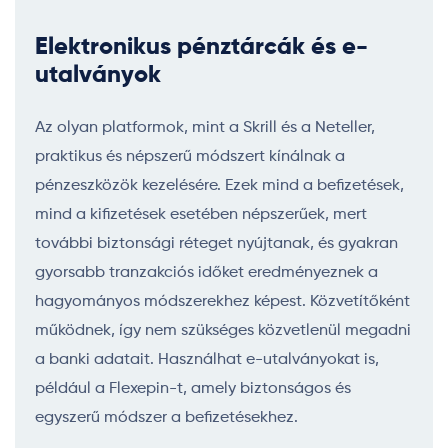
Elektronikus pénztárcák és e-
utalványok
Az olyan platformok, mint a Skrill és a Neteller,
praktikus és népszerű módszert kínálnak a
pénzeszközök kezelésére. Ezek mind a befizetések,
mind a kifizetések esetében népszerűek, mert
további biztonsági réteget nyújtanak, és gyakran
gyorsabb tranzakciós időket eredményeznek a
hagyományos módszerekhez képest. Közvetítőként
működnek, így nem szükséges közvetlenül megadni
a banki adatait. Használhat e-utalványokat is,
például a Flexepin-t, amely biztonságos és
egyszerű módszer a befizetésekhez.