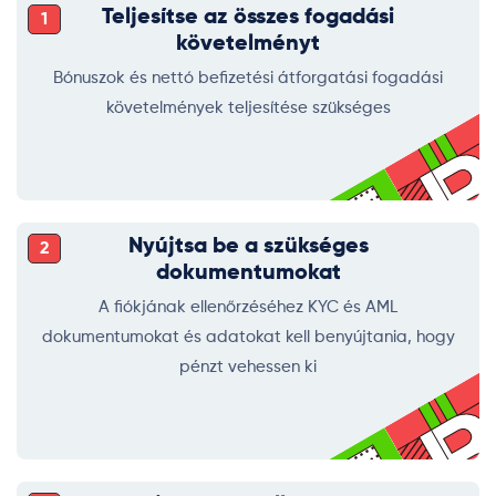
Teljesítse az összes fogadási
1
követelményt
Bónuszok és nettó befizetési átforgatási fogadási
követelmények teljesítése szükséges
Nyújtsa be a szükséges
2
dokumentumokat
A fiókjának ellenőrzéséhez KYC és AML
dokumentumokat és adatokat kell benyújtania, hogy
pénzt vehessen ki