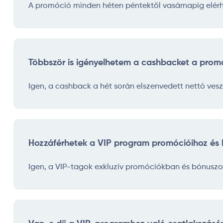
A promóció minden héten péntektől vasárnapig elérh
Többször is igényelhetem a cashbacket a promó
Igen, a cashback a hét során elszenvedett nettó vesz
Hozzáférhetek a VIP program promócióihoz és
Igen, a VIP-tagok exkluzív promóciókban és bónuszo