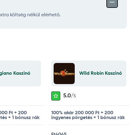
ra költség nélkül elérhető.
giano Kaszinó
Wild Robin Kaszinó
5.0/
5
000 Ft + 200
100% akár 200 000 Ft + 200
tés + 1 bónusz rák
ingyenes pörgetés + 1 bónusz rák
Ft4045