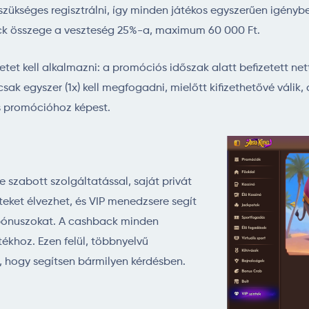
ükséges regisztrálni, így minden játékos egyszerűen igénybe
ack összege a veszteség 25%-a, maximum 60 000 Ft.
tet kell alkalmazni: a promóciós időszak alatt befizetett ne
k egyszer (1x) kell megfogadni, mielőtt kifizethetővé válik,
 promócióhoz képest.
 szabott szolgáltatással, saját privát
iteket élvezhet, és VIP menedzsere segít
 bónuszokat. A cashback minden
tékhoz. Ezen felül, többnyelvű
n, hogy segítsen bármilyen kérdésben.