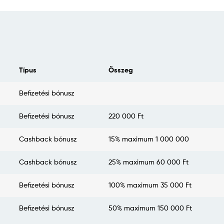
Típus
Összeg
Befizetési bónusz
Befizetési bónusz
220 000 Ft
Cashback bónusz
15% maximum 1 000 000
Cashback bónusz
25% maximum 60 000 Ft
Befizetési bónusz
100% maximum 35 000 Ft
Befizetési bónusz
50% maximum 150 000 Ft