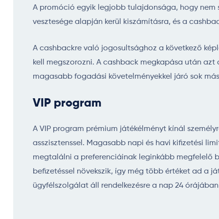
A promóció egyik legjobb tulajdonsága, hogy nem sz
vesztesége alapján kerül kiszámításra, és a cashb
A cashbackre való jogosultsághoz a következő képle
kell megszorozni. A cashback megkapása után azt csa
magasabb fogadási követelményekkel járó sok más
VIP program
A VIP program prémium játékélményt kínál személyre
asszisztenssel. Magasabb napi és havi kifizetési lim
megtalálni a preferenciáinak leginkább megfelelő
befizetéssel növekszik, így még több értéket ad a já
ügyfélszolgálat áll rendelkezésre a nap 24 órájába