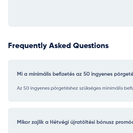
Frequently Asked Questions
Mi a minimális befizetés az 50 ingyenes pörget
Az 50 ingyenes pörgetéshez szükséges minimális befi
Mikor zajlik a Hétvégi újratöltési bónusz promó