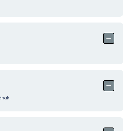
dnak.