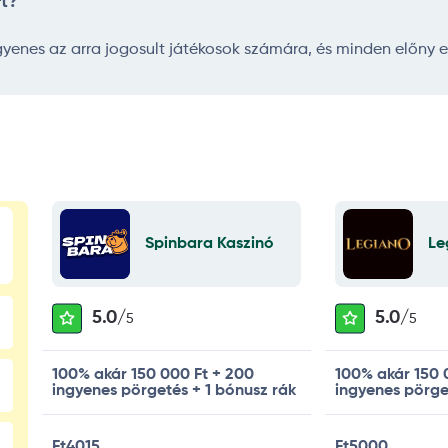
rt?
enes az arra jogosult játékosok számára, és minden előny ext
Spinbara Kaszinó
Le
5.0/
5.0/
5
5
100% akár 150 000 Ft + 200
100% akár 150 
ingyenes pörgetés + 1 bónusz rák
ingyenes pörge
Ft4015
Ft5000