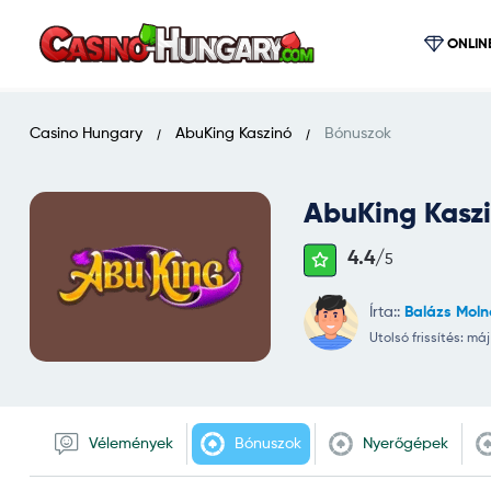
ONLIN
Casino Hungary
AbuKing Kaszinó
Bónuszok
AbuKing Kasz
4.4/
5
Írta::
Balázs Moln
Utolsó frissítés: máj
Vélemények
Bónuszok
Nyerőgépek