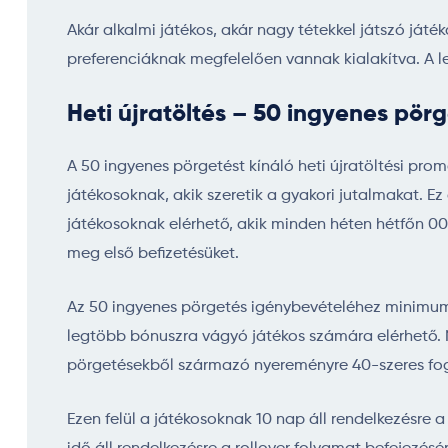
Akár alkalmi játékos, akár nagy tétekkel játszó já
preferenciáknak megfelelően vannak kialakítva. A 
Heti újratöltés – 50 ingyenes pör
A 50 ingyenes pörgetést kínáló heti újratöltési pr
játékosoknak, akik szeretik a gyakori jutalmakat. E
játékosoknak elérhető, akik minden héten hétfőn 00
meg első befizetésüket.
Az 50 ingyenes pörgetés igénybevételéhez minimum 
legtöbb bónuszra vágyó játékos számára elérhető. 
pörgetésekből származó nyereményre 40-szeres fo
Ezen felül a játékosoknak 10 nap áll rendelkezésre a