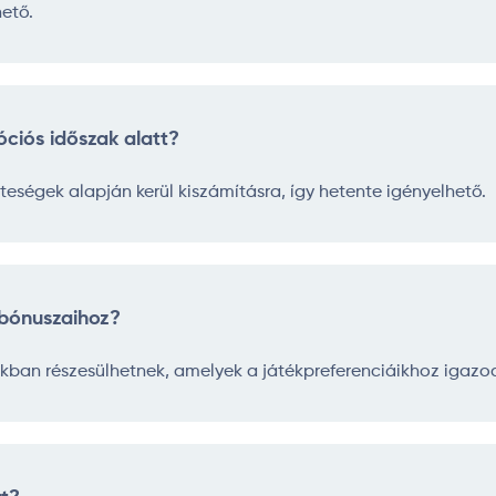
ető.
ciós időszak alatt?
teségek alapján kerül kiszámításra, így hetente igényelhető.
 bónuszaihoz?
kban részesülhetnek, amelyek a játékpreferenciáikhoz igazo