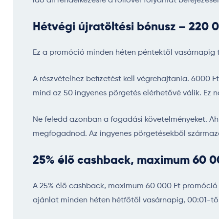
idő áll rendelkezésre a rollover folyamat befejezésér
Hétvégi újratöltési bónusz – 220 
Ez a promóció minden héten péntektől vasárnapig ta
A részvételhez befizetést kell végrehajtania. 6000 
mind az 50 ingyenes pörgetés elérhetővé válik. Ez 
Ne feledd azonban a fogadási követelményeket. Ahho
megfogadnod. Az ingyenes pörgetésekből származó
25% élő cashback, maximum 60 0
A 25% élő cashback, maximum 60 000 Ft promóció fa
ajánlat minden héten hétfőtől vasárnapig, 00:01-től