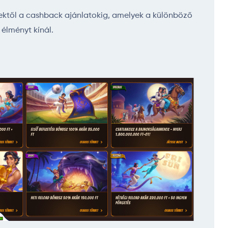
ésektől a cashback ajánlatokig, amelyek a különböző
élményt kínál.