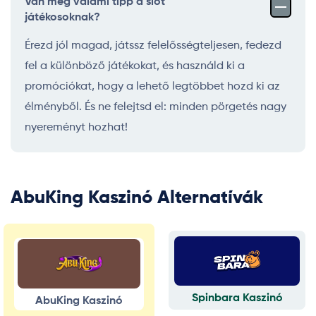
Van még valami tipp a slot
játékosoknak?
Érezd jól magad, játssz felelősségteljesen, fedezd
fel a különböző játékokat, és használd ki a
promóciókat, hogy a lehető legtöbbet hozd ki az
élményből. És ne felejtsd el: minden pörgetés nagy
nyereményt hozhat!
AbuKing Kaszinó Alternatívák
Spinbara Kaszinó
AbuKing Kaszinó