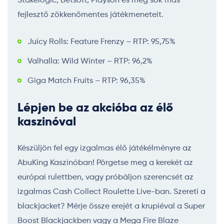
Stakelogic, Betsoft, Playson és még sok más
fejlesztő zökkenőmentes játékmeneteit.
Juicy Rolls: Feature Frenzy – RTP: 95,75%
Valhalla: Wild Winter – RTP: 96,2%
Giga Match Fruits – RTP: 96,35%
Lépjen be az akcióba az élő
kaszinóval
Készüljön fel egy izgalmas élő játékélményre az
AbuKing Kaszinóban! Pörgetse meg a kerekét az
európai rulettben, vagy próbáljon szerencsét az
izgalmas Cash Collect Roulette Live-ban. Szereti a
blackjacket? Mérje össze erejét a krupiéval a Super
Boost Blackjackben vagy a Mega Fire Blaze