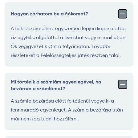
Hogyan zárhatom be a fiókomat?
A fiók bezárásához egyszerűen lépjen kapcsolatba
az ügyfélszolgálattal a live chat vagy e-mail útján.
Ők végigvezetik Önt a folyamaton. További
részleteket a Felelősségteljes játék részben talál.
Mi történik a számlám egyenlegével, ha
bezárom a számlámat?
A számla bezárása előtt feltétlenül vegye ki a
fennmaradó egyenleget. A számla bezárása után
már nem fog tudni hozzáférni.