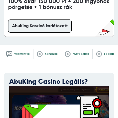
100% akár 150 000 Ft + 200 ingyenes
pörgetés + 1 bónusz rák
AbuKing Kaszinó korlátozott
Vélemények
Bónuszok
Nyerőgépek
Fogadáso
AbuKing Casino Legális?