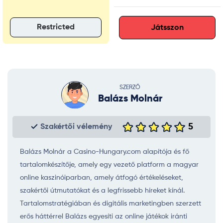
Restricted
Játsszon
SZERZŐ
Balázs Molnár
5
Szakértői vélemény
Balázs Molnár a Casino-Hungary.com alapítója és fő
tartalomkészítője, amely egy vezető platform a magyar
online kaszinóiparban, amely átfogó értékeléseket,
szakértői útmutatókat és a legfrissebb híreket kínál.
Tartalomstratégiában és digitális marketingben szerzett
erős háttérrel Balázs egyesíti az online játékok iránti