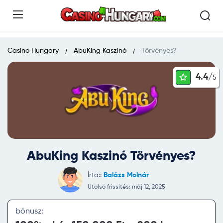
Casino Hungary
AbuKing Kaszinó
Törvényes?
4.4/
5
AbuKing Kaszinó Törvényes?
Írta::
Balázs Molnár
Utolsó frissítés: máj 12, 2025
bónusz: