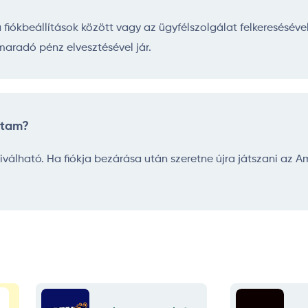
 fiókbeállítások között vagy az ügyfélszolgálat felkeresésével
maradó pénz elvesztésével jár.
rtam?
válható. Ha fiókja bezárása után szeretne újra játszani az Am