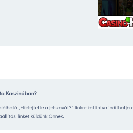
nRa Kaszinóban?
alálható „Elfelejtette a jelszavát?” linkre kattintva indíthatja 
aállítási linket küldünk Önnek.