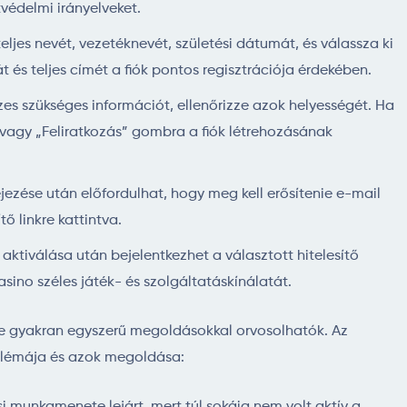
tvédelmi irányelveket.
es nevét, vezetéknevét, születési dátumát, és válassza ki
t és teljes címét a fiók pontos regisztrációja érdekében.
es szükséges információt, ellenőrizze azok helyességét. Ha
 vagy „Feliratkozás” gombra a fiók létrehozásának
fejezése után előfordulhat, hogy meg kell erősítenie e-mail
 linkre kattintva.
 aktiválása után bejelentkezhet a választott hitelesítő
sino széles játék- és szolgáltatáskínálatát.
 de gyakran egyszerű megoldásokkal orvosolhatók. Az
blémája és azok megoldása: