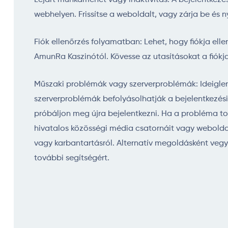
Lejárt munkamenet vagy inaktivitás: A bejelentkezés
webhelyen. Frissítse a weboldalt, vagy zárja be és 
Fiók ellenőrzés folyamatban: Lehet, hogy fiókja ellen
AmunRa Kaszinótól. Kövesse az utasításokat a fiókja
Műszaki problémák vagy szerverproblémák: Ideigl
szerverproblémák befolyásolhatják a bejelentkezés
próbáljon meg újra bejelentkezni. Ha a probléma tov
hivatalos közösségi média csatornáit vagy weboldal
vagy karbantartásról. Alternatív megoldásként vegye
további segítségért.