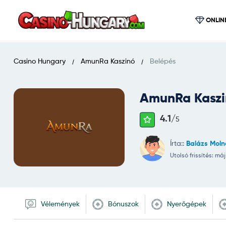
ONLIN
Casino Hungary
AmunRa Kaszinó
Belépés
AmunRa Kaszi
4.1/
5
Írta::
Balázs Moln
Utolsó frissítés: máj
Vélemények
Bónuszok
Nyerőgépek