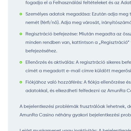
fogadja el a Felhasználási feltételeket és az Ada
Személyes adatok megadása: Ezután adja meg telj
nemét (férfi/nő). Adja meg városát, irányítószámá
Regisztráció befejezése: Miután megadta az össz
minden rendben van, kattintson a „Regisztráció”
befejezéséhez.
Ellenőrzés és aktiválás: A regisztráció sikeres be
címét a megadott e-mail címre küldött megerősítő
Fiókjához való hozzáférés: A fiókja ellenőrzése és
adatokkal, és elkezdheti felfedezni az AmunRa Ca
A bejelentkezési problémák frusztrálóak lehetnek,
AmunRa Casino néhány gyakori bejelentkezési pro