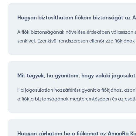
Hogyan biztosíthatom fiókom biztonságát az
A fiók biztonságának növelése érdekében válasszon er
senkivel. Ezenkívül rendszeresen ellenőrizze fiókján
Mit tegyek, ha gyanítom, hogy valaki jogosulat
Ha jogosulatlan hozzáférést gyanít a fiókjához, azo
a fiókja biztonságának megteremtésében és az esetl
Hogyan zárhatom be a fiókomat az AmunRa K