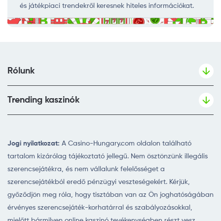
és játékpiaci trendekről keresnek hiteles információkat.
Rólunk
Trending kaszinók
Jogi nyilatkozat:
A Casino-Hungary.com oldalon található
tartalom kizárólag tájékoztató jellegű. Nem ösztönzünk illegális
szerencsejátékra, és nem vállalunk felelősséget a
szerencsejátékból eredő pénzügyi veszteségekért. Kérjük,
győződjön meg róla, hogy tisztában van az Ön joghatóságában
érvényes szerencsejáték-korhatárral és szabályozásokkal,
mielőtt bármilyen online kaszinó tevékenységben részt vesz.