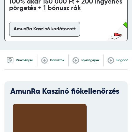
100% akár 150 000 Ft + 200 ingyenes
pörgetés + 1 bónusz rák
AmunRa Kaszinó korlátozott
Vélemények
Bónuszok
Nyerőgépek
Fogadáso
AmunRa Kaszinó fiókellenőrzés