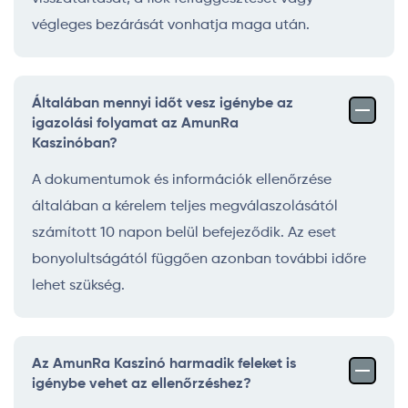
végleges bezárását vonhatja maga után.
Általában mennyi időt vesz igénybe az
igazolási folyamat az AmunRa
Kaszinóban?
A dokumentumok és információk ellenőrzése
általában a kérelem teljes megválaszolásától
számított 10 napon belül befejeződik. Az eset
bonyolultságától függően azonban további időre
lehet szükség.
Az AmunRa Kaszinó harmadik feleket is
igénybe vehet az ellenőrzéshez?