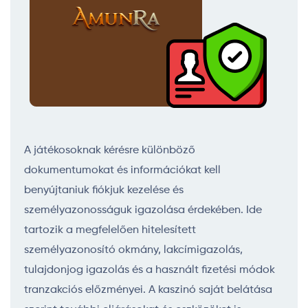
A játékosoknak kérésre különböző
dokumentumokat és információkat kell
benyújtaniuk fiókjuk kezelése és
személyazonosságuk igazolása érdekében. Ide
tartozik a megfelelően hitelesített
személyazonosító okmány, lakcímigazolás,
tulajdonjog igazolás és a használt fizetési módok
tranzakciós előzményei. A kaszinó saját belátása