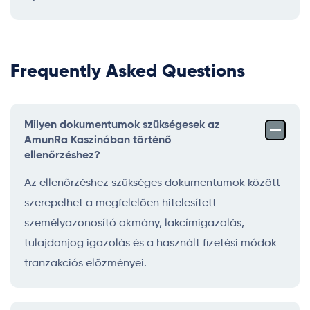
Frequently Asked Questions
Milyen dokumentumok szükségesek az
AmunRa Kaszinóban történő
ellenőrzéshez?
Az ellenőrzéshez szükséges dokumentumok között
szerepelhet a megfelelően hitelesített
személyazonosító okmány, lakcímigazolás,
tulajdonjog igazolás és a használt fizetési módok
tranzakciós előzményei.