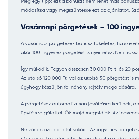
Még egy tipp: ezt a bónuszt nem lehet más bónuszok
módosítsa vagy megszüntesse ezt az ajánlatot. Szóva
Vasárnapi pörgetések – 100 ingy
A vasárnapi pörgetések bónusz tökéletes, ha szerets
akár 100 ingyenes pörgetést is nyerhetsz. Nem ross
Így működik. Tegyen összesen 30 000 Ft-t, és 20 pö
Az utolsó 120 000 Ft-val az utolsó 50 pörgetést is 
úgyhogy készüljön fel néhány rejtély megoldására.
A pörgetések automatikusan jóváírásra kerülnek, ami
ügyfélszolgálattal. Ők majd megoldják. Az ingyene
Ne várjon azonban túl sokáig. Az ingyenes pörgetés