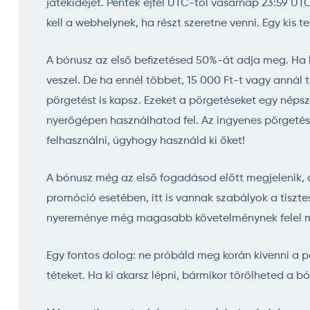
játékidejét. Péntek éjfél UTC-től vasárnap 23:59 UTC-
kell a webhelynek, ha részt szeretne venni. Egy kis te
A bónusz az első befizetésed 50%-át adja meg. Ha l
veszel. De ha ennél többet, 15 000 Ft-t vagy annál t
pörgetést is kapsz. Ezeket a pörgetéseket egy népsz
nyerőgépen használhatod fel. Az ingyenes pörgetés
felhasználni, úgyhogy használd ki őket!
A bónusz még az első fogadásod előtt megjelenik,
promóció esetében, itt is vannak szabályok a tiszt
nyereménye még magasabb követelménynek felel meg
Egy fontos dolog: ne próbáld meg korán kivenni a 
téteket. Ha ki akarsz lépni, bármikor törölheted a b