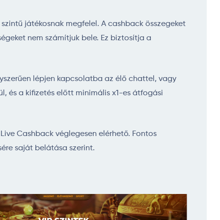
 szintű játékosnak megfelel. A cashback összegeket
geket nem számítjuk bele. Ez biztosítja a
szerűen lépjen kapcsolatba az élő chattel, vagy
 és a kifizetés előtt minimális x1-es átfogási
 Live Cashback véglegesen elérhető. Fontos
e saját belátása szerint.