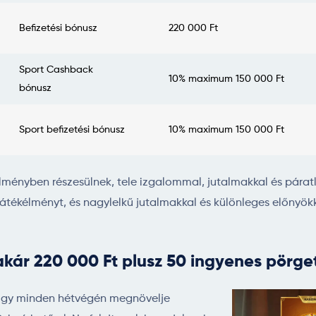
Befizetési bónusz
220 000 Ft
Sport Cashback
10% maximum 150 000 Ft
bónusz
Sport befizetési bónusz
10% maximum 150 000 Ft
ményben részesülnek, tele izgalommal, jutalmakkal és páratl
játékélményt, és nagylelkű jutalmakkal és különleges előnyö
akár 220 000 Ft plusz 50 ingyenes pörge
hogy minden hétvégén megnövelje