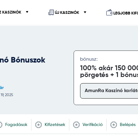
E KASZINÓK
ÚJ KASZINÓK
LEGJOBB KIF
nó Bónuszok
bónusz:
100% akár 150 000
pörgetés + 1 bónu
ár
AmunRa Kaszinó korlát
 19, 2025
Fogadások
Kifizetések
Verifikáció
Belépés