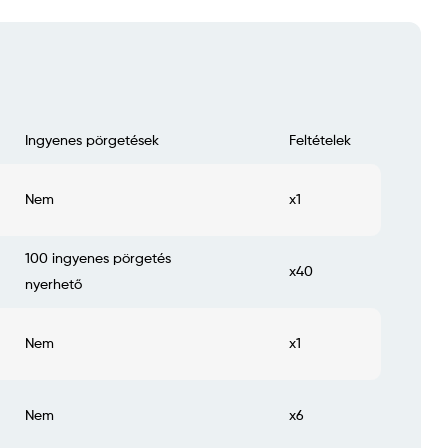
Ingyenes pörgetések
Feltételek
Nem
x1
100 ingyenes pörgetés
x40
nyerhető
Nem
x1
Nem
x6