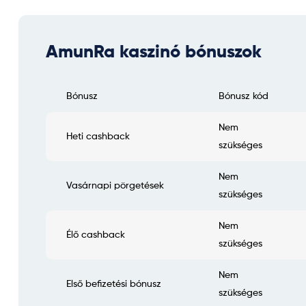
AmunRa kaszinó bónuszok
Bónusz
Bónusz kód
Nem
Heti cashback
szükséges
Nem
Vasárnapi pörgetések
szükséges
Nem
Élő cashback
szükséges
Nem
Első befizetési bónusz
szükséges