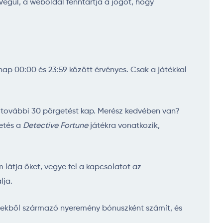
égül, a weboldal fenntartja a jogot, hogy
nap 00:00 és 23:59 között érvényes. Csak a játékkal
, további 30 pörgetést kap. Merész kedvében van?
getés a
Detective Fortune
játékra vonatkozik,
 látja őket, vegye fel a kapcsolatot az
lja.
tésekből származó nyeremény bónuszként számít, és