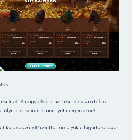
ihez.
sülnek. A nagylelkű befizetési bónuszoktól az
a királyi bánásmódot, amelyet megérdemel.
öt különböző VIP szinttel, amelyek a legértékesebb