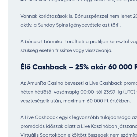
40-szer kell megforgatni. Ez egy kicsit sok, de a po
Vannak korlátozások is. Bónuszpénzzel nem lehet 2
aktív, a Sunday Spins igénybevétele azt törli.
A bónuszt bármikor törölheti a profilján keresztül v
szükség esetén frissítse vagy visszavonja.
Élő Cashback – 25% akár 60 000 F
Az AmunRa Casino bevezeti a Live Cashback promóci
héten hétfőtől vasárnapig 00:00-tól 23:59-ig (UTC
veszteségeik után, maximum 60 000 Ft értékben.
A Live Cashback egyik legvonzóbb tulajdonsága az 
promóciós időszak alatt a Live Kaszinóban játsza
Virtuális Sportokban elköltött összegek nem számí