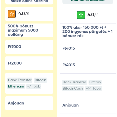
Spinbara Kaszinó
Blaze Spins Kaszinó
4.0/
5
5.0/
5
500% bónusz,
100% akár 150 000 Ft +
maximum 5000
200 ingyenes pörgetés + 1
dollárig
bónusz rák
Ft7000
Ft4015
Ft2000
Ft4015
Bank Transfer
Bitcoin
Bank Transfer
Bitcoin
Ethereum
+7 Több
BitcoinCash
+14 Több
Anjouan
Anjouan