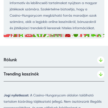
informatív és lebilincselő tartalmakat nyújtson a magyar
játékosok számára. Szakértelme biztosítja, hogy a
Casino-Hungary.com megbízható forrás maradjon azok
számára, akik a legjobb online kaszinókról, bónuszokról
és játékpiaci trendekről keresnek hiteles információkat.
Rólunk
Trending kaszinók
Jogi nyilatkozat:
A Casino-Hungary.com oldalon található
tartalom kizárólag tájékoztató jellegű. Nem ösztönzünk illegális