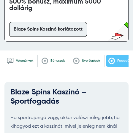
500% bónusz, maximum 5000
dollárig
Blaze Spins Kaszinó korlátozott
Vélemények
Bónuszok
Nyerőgépek
Fogadáso
Blaze Spins Kaszinó –
Sportfogadás
Ha sportrajongó vagy, akkor valószínűleg jobb, ha
kihagyod ezt a kaszinót, mivel jelenleg nem kínál