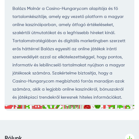
Balázs Molnár a Casino-Hungary.com alapítója és fő
tartalomkészítője, amely egy vezető platform a magyar
online kaszinóiparban, amely átfogó értékeléseket,
szakértői útmutatókat és a legfrissebb híreket kínál.
Tartalomstratégiában és digitális marketingben szerzett
erős háttérrel Balázs egyesíti az online játékok iránti
szenvedélyét azzal az elkötelezettséggel, hogy pontos,
informatív és lebilincselő tartalmakat nyújtson a magyar
játékosok számára. Szakértelme biztosítja, hogy a
Casino-Hungary.com megbízható forrás maradjon azok
számára, akik a legjobb online kaszinókról, bónuszokról
és játékpiaci trendekről keresnek hiteles információkat.
Rólunk