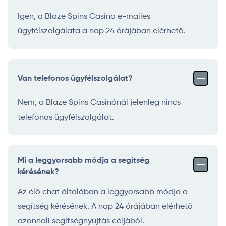
Igen, a Blaze Spins Casino e-mailes
ügyfélszolgálata a nap 24 órájában elérhető.
Van telefonos ügyfélszolgálat?
Nem, a Blaze Spins Casinónál jelenleg nincs
telefonos ügyfélszolgálat.
Mi a leggyorsabb módja a segítség
kérésének?
Az élő chat általában a leggyorsabb módja a
segítség kérésének. A nap 24 órájában elérhető
azonnali segítségnyújtás céljából.