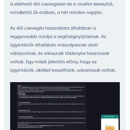
is elérhető élő csevegésen és e-mailen keresztül,
mindkettő 24 órában, a hét minden napján.
Az élő csevegés használata általában a
leggyorsabb módja a segítségnyújtásnak. Az
ügyintézők általában másodpercek alatt
válaszolnak, és válaszaik többnyire hasznosak
voltak. Egy másik jelentős előny, hogy az
ügyintézők, akikkel beszéltünk, udvariasak voltak.