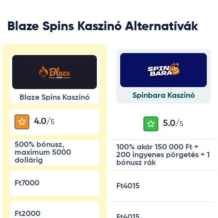
Blaze Spins Kaszinó Alternatívák
Spinbara Kaszinó
Blaze Spins Kaszinó
4.0/
5
5.0/
5
500% bónusz,
100% akár 150 000 Ft +
maximum 5000
200 ingyenes pörgetés + 1
dollárig
bónusz rák
Ft7000
Ft4015
Ft2000
Ft4015