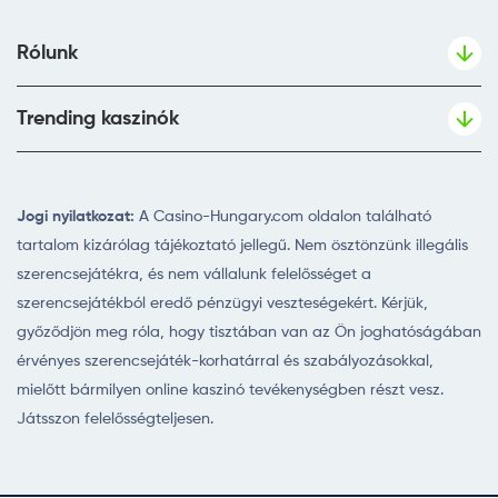
Rólunk
Trending kaszinók
Jogi nyilatkozat:
A Casino-Hungary.com oldalon található
tartalom kizárólag tájékoztató jellegű. Nem ösztönzünk illegális
szerencsejátékra, és nem vállalunk felelősséget a
szerencsejátékból eredő pénzügyi veszteségekért. Kérjük,
győződjön meg róla, hogy tisztában van az Ön joghatóságában
érvényes szerencsejáték-korhatárral és szabályozásokkal,
mielőtt bármilyen online kaszinó tevékenységben részt vesz.
Játsszon felelősségteljesen.