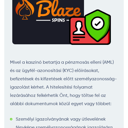
Mivel a kaszinó betartja a pénzmosás elleni (AML)
és az ügyfél-azonosítási (KYC) előírásokat,
befizetések és kifizetések előtt személyazonosság-
igazolást kérhet. A hitelesítési folyamat
lezárásához felkérhetik Önt, hogy töltse fel az
alábbi dokumentumok közül egyet vagy többet:
Személyi igazolványának vagy útlevelének
fényképe személyazonosságának igazolására.