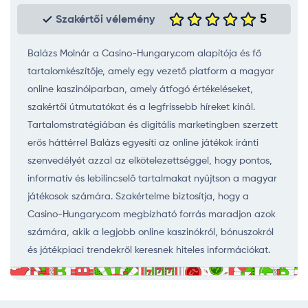
5
Szakértői vélemény
Balázs Molnár a Casino-Hungary.com alapítója és fő
tartalomkészítője, amely egy vezető platform a magyar
online kaszinóiparban, amely átfogó értékeléseket,
szakértői útmutatókat és a legfrissebb híreket kínál.
Tartalomstratégiában és digitális marketingben szerzett
erős háttérrel Balázs egyesíti az online játékok iránti
szenvedélyét azzal az elkötelezettséggel, hogy pontos,
informatív és lebilincselő tartalmakat nyújtson a magyar
játékosok számára. Szakértelme biztosítja, hogy a
Casino-Hungary.com megbízható forrás maradjon azok
számára, akik a legjobb online kaszinókról, bónuszokról
és játékpiaci trendekről keresnek hiteles információkat.