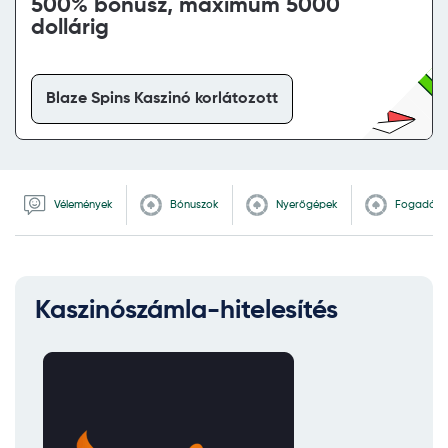
500% bónusz, maximum 5000
dollárig
Blaze Spins Kaszinó korlátozott
Vélemények
Bónuszok
Nyerőgépek
Fogadáso
Kaszinószámla-hitelesítés