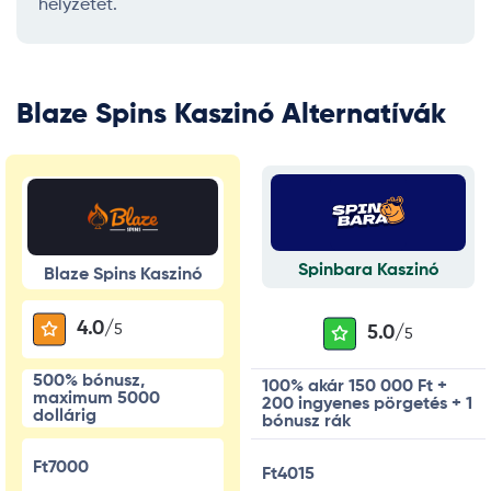
helyzetet.
Blaze Spins Kaszinó Alternatívák
Spinbara Kaszinó
Blaze Spins Kaszinó
4.0/
5
5.0/
5
500% bónusz,
100% akár 150 000 Ft +
maximum 5000
200 ingyenes pörgetés + 1
dollárig
bónusz rák
Ft7000
Ft4015