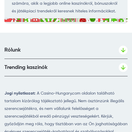
számára, akik a legjobb online kaszinókról, bónuszokról
és játékpiaci trendekről keresnek hiteles információkat.
Rólunk
Trending kaszinók
Jogi nyilatkozat:
A Casino-Hungary.com oldalon található
tartalom kizárólag tájékoztató jellegű. Nem ösztönzünk illegális
szerencsejátékra, és nem vállalunk felelősséget a
szerencsejátékból eredő pénzügyi veszteségekért. Kérjük,
győződjön meg róla, hogy tisztában van az Ön joghatóságában
érvényes szerencsejáték-korhatárral és szabályozásokkal,