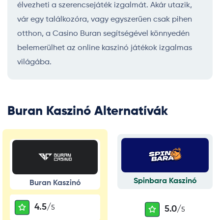
élvezheti a szerencsejáték izgalmát. Akár utazik,
vár egy találkozóra, vagy egyszerűen csak pihen
otthon, a Casino Buran segítségével könnyedén
belemerülhet az online kaszinó játékok izgalmas
világába.
Buran Kaszinó Alternatívák
Spinbara Kaszinó
Buran Kaszinó
4.5/
5
5.0/
5