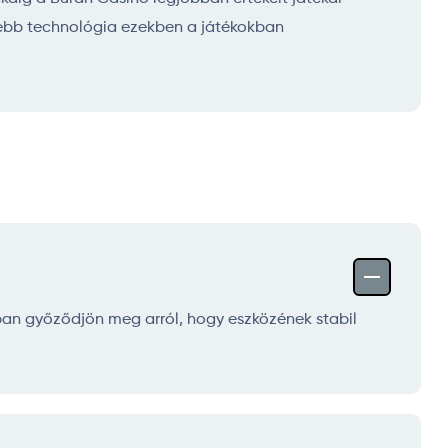
ebb technológia ezekben a játékokban
ban győződjön meg arról, hogy eszközének stabil