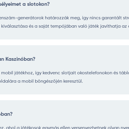
sélyeimet a slotokon?
lenszám-generátorok határozzák meg, így nincs garantált stra
kiválasztása és a saját tempójában való játék javíthatja az 
an Kaszinóban?
 mobil játékhoz, így kedvenc slotjait okostelefonokon és táb
dalára a mobil böngészőjén keresztül.
nóban?
rvez, ahol a játékosok egymás ellen versenyezhetnek olyan ny