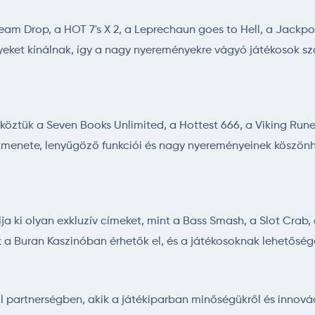
Dream Drop, a HOT 7's X 2, a Leprechaun goes to Hell, a Jackp
yeket kínálnak, így a nagy nyereményekre vágyó játékosok sz
köztük a Seven Books Unlimited, a Hottest 666, a Viking Rune
ékmenete, lenyűgöző funkciói és nagy nyereményeinek köszönh
a ki olyan exkluzív címeket, mint a Bass Smash, a Slot Crab,
k a Buran Kaszinóban érhetők el, és a játékosoknak lehetőség
ll partnerségben, akik a játékiparban minőségükről és innová