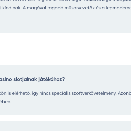
et kínálnak. A magával ragadó műsorvezetők és a legmodern
asino slotjainak játékához?
 is elérhető, így nincs speciális szoftverkövetelmény. Azon
ében.