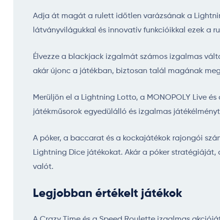
Adja át magát a rulett időtlen varázsának a Lightn
látványvilágukkal és innovatív funkcióikkal ezek a 
Élvezze a blackjack izgalmát számos izgalmas változ
akár újonc a játékban, biztosan talál magának megf
Merüljön el a Lightning Lotto, a MONOPOLY Live és 
játékműsorok egyedülálló és izgalmas játékélményt
A póker, a baccarat és a kockajátékok rajongói sz
Lightning Dice játékokat. Akár a póker stratégiáját
valót.
Legjobban értékelt játékok
A Crazy Time és a Speed Roulette izgalmas akciójá