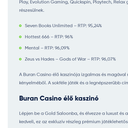
Play, Evolution Gaming, Quickspin, Playtech, Relax
részesülnek.
Seven Books Unlimited – RTP: 95,24%
Hottest 666 – RTP: 96%
Mental – RTP: 96,09%
Zeus vs Hades – Gods of War – RTP: 96,07%
A Buran Casino élő kaszinója izgalmas és magával r
kényelméből. A sokféle játék és a legnépszerűbb cím
Buran Casino élő kaszinó
Lépjen be a Gold Saloonba, és élvezze a luxust és a
kedveli, ez az exkluzív részleg prémium játéklehető