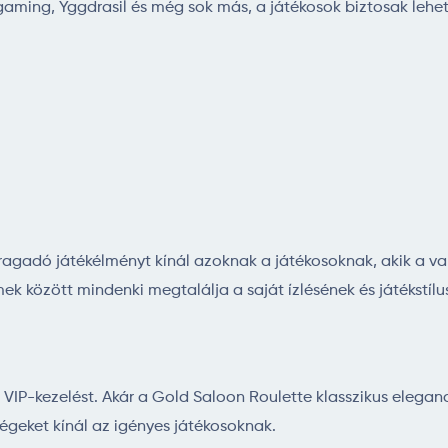
 gaming, Yggdrasil és még sok más, a játékosok biztosak leh
agadó játékélményt kínál azoknak a játékosoknak, akik a va
ek között mindenki megtalálja a saját ízlésének és játékstíl
 VIP-kezelést. Akár a Gold Saloon Roulette klasszikus elegan
ségeket kínál az igényes játékosoknak.