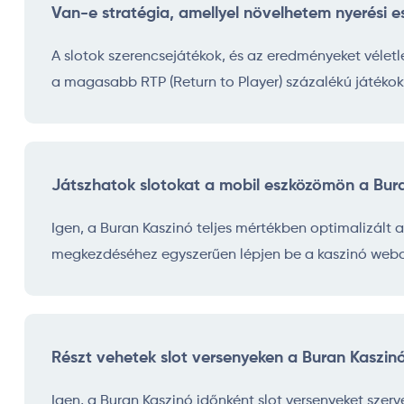
Van-e stratégia, amellyel növelhetem nyerési e
A slotok szerencsejátékok, és az eredményeket vélet
a magasabb RTP (Return to Player) százalékú játékok 
Játszhatok slotokat a mobil eszközömön a Bur
Igen, a Buran Kaszinó teljes mértékben optimalizált a
megkezdéséhez egyszerűen lépjen be a kaszinó webol
Részt vehetek slot versenyeken a Buran Kaszi
Igen, a Buran Kaszinó időnként slot versenyeket sze