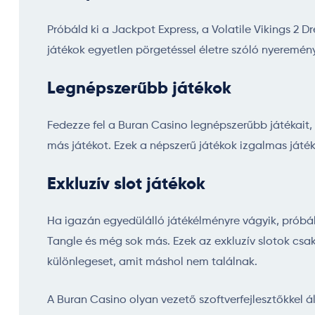
Próbáld ki a Jackpot Express, a Volatile Vikings 2 
játékok egyetlen pörgetéssel életre szóló nyeremén
Legnépszerűbb játékok
Fedezze fel a Buran Casino legnépszerűbb játékait, 
más játékot. Ezek a népszerű játékok izgalmas ját
Exkluzív slot játékok
Ha igazán egyedülálló játékélményre vágyik, próbálj
Tangle és még sok más. Ezek az exkluzív slotok csa
különlegeset, amit máshol nem találnak.
A Buran Casino olyan vezető szoftverfejlesztőkkel á