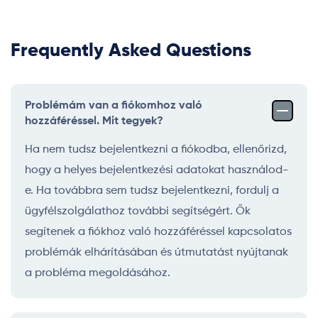
Frequently Asked Questions
Problémám van a fiókomhoz való
hozzáféréssel. Mit tegyek?
Ha nem tudsz bejelentkezni a fiókodba, ellenőrizd,
hogy a helyes bejelentkezési adatokat használod-
e. Ha továbbra sem tudsz bejelentkezni, fordulj a
ügyfélszolgálathoz további segítségért. Ők
segítenek a fiókhoz való hozzáféréssel kapcsolatos
problémák elhárításában és útmutatást nyújtanak
a probléma megoldásához.