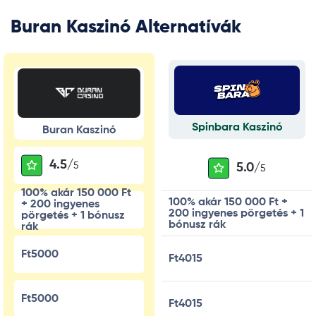
Buran Kaszinó Alternatívák
Spinbara Kaszinó
Buran Kaszinó
4.5/
5
5.0/
5
100% akár 150 000 Ft
100% akár 150 000 Ft +
+ 200 ingyenes
200 ingyenes pörgetés + 1
pörgetés + 1 bónusz
bónusz rák
rák
Ft5000
Ft4015
Ft5000
Ft4015