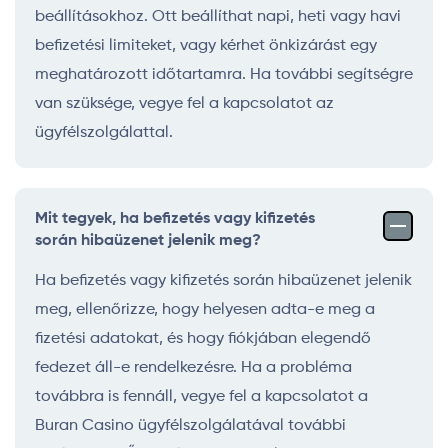
beállításokhoz. Ott beállíthat napi, heti vagy havi
befizetési limiteket, vagy kérhet önkizárást egy
meghatározott időtartamra. Ha további segítségre
van szüksége, vegye fel a kapcsolatot az
ügyfélszolgálattal.
Mit tegyek, ha befizetés vagy kifizetés
során hibaüzenet jelenik meg?
Ha befizetés vagy kifizetés során hibaüzenet jelenik
meg, ellenőrizze, hogy helyesen adta-e meg a
fizetési adatokat, és hogy fiókjában elegendő
fedezet áll-e rendelkezésre. Ha a probléma
továbbra is fennáll, vegye fel a kapcsolatot a
Buran Casino ügyfélszolgálatával további