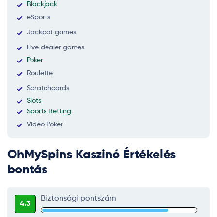
Blackjack
eSports
Jackpot games
Live dealer games
Poker
Roulette
Scratchcards
Slots
Sports Betting
Video Poker
OhMySpins Kaszinó Értékelés
bontás
Biztonsági pontszám
4.3