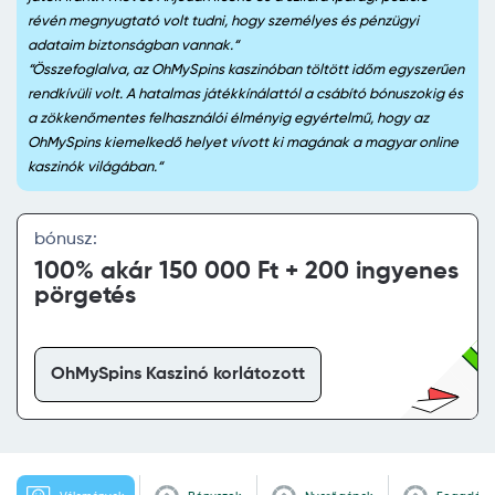
révén megnyugtató volt tudni, hogy személyes és pénzügyi
adataim biztonságban vannak.
Összefoglalva, az OhMySpins kaszinóban töltött időm egyszerűen
rendkívüli volt. A hatalmas játékkínálattól a csábító bónuszokig és
a zökkenőmentes felhasználói élményig egyértelmű, hogy az
OhMySpins kiemelkedő helyet vívott ki magának a magyar online
kaszinók világában.
bónusz:
100% akár 150 000 Ft + 200 ingyenes
pörgetés
OhMySpins Kaszinó korlátozott