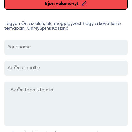
Írjon véleményt
Legyen Ön az első, aki megjegyzést hagy a következő
témában: OhMySpins Kaszinó