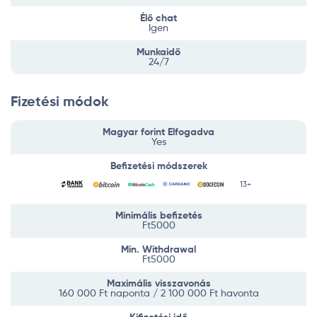
Élő chat
Igen
Munkaidő
24/7
Fizetési módok
Magyar forint Elfogadva
Yes
Befizetési módszerek
13+
Minimális befizetés
Ft5000
Min. Withdrawal
Ft5000
Maximális visszavonás
160 000 Ft naponta / 2 100 000 Ft havonta