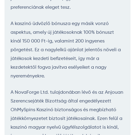
preferenciának eleget tesz.
A kaszinó üdvözlő bónusza egy másik vonzó
aspektus, amely új játékosoknak 100% bónuszt
kínál 150 000 Ft-ig, valamint 200 ingyenes
pörgetést. Ez a nagylelkű ajánlat jelentős növeli a
játékosok kezdeti befizetéseit, így már a
kezdetektől fogva javítva esélyeiket a nagy
nyereményekre.
A NovaForge Ltd. tulajdonában lévő és az Anjouan
Szerencsejáték Bizottság által engedélyezett
OhMySpins Kaszinó biztonságos és megbízható
játékkörnyezetet biztosít játékosainak. Ezen felül a
kaszinó magyar nyelvű ügyfélszolgálatot is kínál,