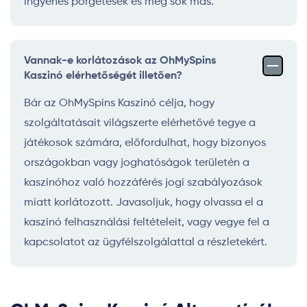
ingyenes pörgetések és még sok más.
Vannak-e korlátozások az OhMySpins
Kaszinó elérhetőségét illetően?
Bár az OhMySpins Kaszinó célja, hogy
szolgáltatásait világszerte elérhetővé tegye a
játékosok számára, előfordulhat, hogy bizonyos
országokban vagy joghatóságok területén a
kaszinóhoz való hozzáférés jogi szabályozások
miatt korlátozott. Javasoljuk, hogy olvassa el a
kaszinó felhasználási feltételeit, vagy vegye fel a
kapcsolatot az ügyfélszolgálattal a részletekért.