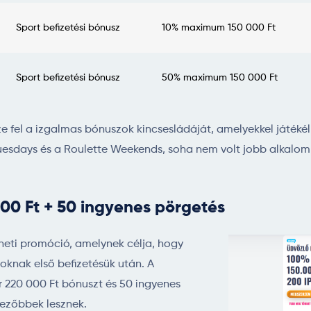
Sport befizetési bónusz
10% maximum 150 000 Ft
Sport befizetési bónusz
50% maximum 150 000 Ft
 fel a izgalmas bónuszok kincsesládáját, amelyekkel játékél
esdays és a Roulette Weekends, soha nem volt jobb alkalom a
000 Ft + 50 ingyenes pörgetés
heti promóció, amelynek célja, hogy
oknak első befizetésük után. A
r 220 000 Ft bónuszt és 50 ingyenes
ezőbbek lesznek.