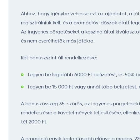
Ahhoz, hogy igénybe vehesse ezt az ajánlatot, a j
regisztrálniuk kell, és a promóciós időszak alatt lega
Az ingyenes pörgetéseket a kaszinó által kiválaszto
és nem cserélhetők más játékra.
Két bónuszszint áll rendelkezésre:
Tegyen be legalább 6000 Ft befizetést, és 50% bó
Tegyen be 15 000 Ft vagy annál több befizetést,
A bónuszösszeg 35-szörös, az ingyenes pörgetések
rendelkezésre a követelmények teljesítésére, ellen
tét 2000 Ft.
A promóció egyik legfontosabb előnye a magas, 220