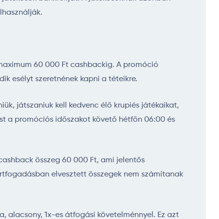
elhasználják.
, maximum 60 000 Ft cashbackig. A promóció
ik esélyt szeretnének kapni a téteikre.
ük, játszaniuk kell kedvenc élő krupiés játékaikat,
st a promóciós időszakot követő hétfőn 06:00 és
 cashback összeg 60 000 Ft, ami jelentős
sportfogadásban elvesztett összegek nem számítanak
a, alacsony, 1x-es átfogási követelménnyel. Ez azt