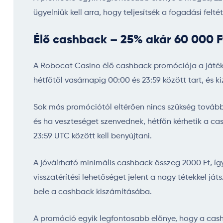
ügyelniük kell arra, hogy teljesítsék a fogadási fel
Élő cashback – 25% akár 60 000 F
A Robocat Casino élő cashback promóciója a játéko
hétfőtől vasárnapig 00:00 és 23:59 között tart, és k
Sok más promóciótól eltérően nincs szükség további r
és ha veszteséget szenvednek, hétfőn kérhetik a c
23:59 UTC között kell benyújtani.
A jóváírható minimális cashback összeg 2000 Ft, íg
visszatérítési lehetőséget jelent a nagy tétekkel 
bele a cashback kiszámításába.
A promóció egyik legfontosabb előnye, hogy a cashba