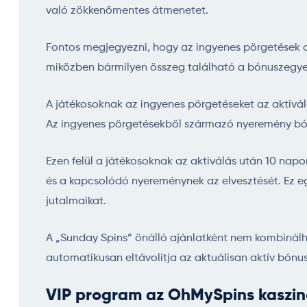
való zökkenőmentes átmenetet.
Fontos megjegyezni, hogy az ingyenes pörgetések a
miközben bármilyen összeg található a bónuszegyen
A játékosoknak az ingyenes pörgetéseket az aktiválá
Az ingyenes pörgetésekből származó nyeremény bónus
Ezen felül a játékosoknak az aktiválás után 10 napo
és a kapcsolódó nyereménynek az elvesztését. Ez egy
jutalmaikat.
A „Sunday Spins” önálló ajánlatként nem kombinálh
automatikusan eltávolítja az aktuálisan aktív bónu
VIP program az OhMySpins kaszi