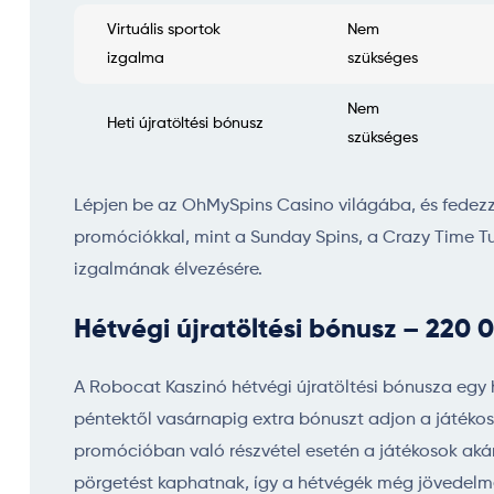
Virtuális sportok
Nem
izgalma
szükséges
Nem
Heti újratöltési bónusz
szükséges
Lépjen be az OhMySpins Casino világába, és fedezze
promóciókkal, mint a Sunday Spins, a Crazy Time Tu
izgalmának élvezésére.
Hétvégi újratöltési bónusz – 220 
A Robocat Kaszinó hétvégi újratöltési bónusza egy 
péntektől vasárnapig extra bónuszt adjon a játékos
promócióban való részvétel esetén a játékosok aká
pörgetést kaphatnak, így a hétvégék még jövedelm