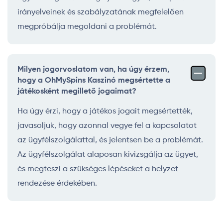
irányelveinek és szabályzatának megfelelően
megpróbálja megoldani a problémát.
Milyen jogorvoslatom van, ha úgy érzem,
hogy a OhMySpins Kaszinó megsértette a
játékosként megillető jogaimat?
Ha úgy érzi, hogy a játékos jogait megsértették,
javasoljuk, hogy azonnal vegye fel a kapcsolatot
az ügyfélszolgálattal, és jelentsen be a problémát.
Az ügyfélszolgálat alaposan kivizsgálja az ügyet,
és megteszi a szükséges lépéseket a helyzet
rendezése érdekében.