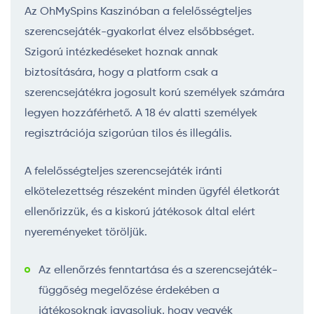
Az OhMySpins Kaszinóban a felelősségteljes
szerencsejáték-gyakorlat élvez elsőbbséget.
Szigorú intézkedéseket hoznak annak
biztosítására, hogy a platform csak a
szerencsejátékra jogosult korú személyek számára
legyen hozzáférhető. A 18 év alatti személyek
regisztrációja szigorúan tilos és illegális.
A felelősségteljes szerencsejáték iránti
elkötelezettség részeként minden ügyfél életkorát
ellenőrizzük, és a kiskorú játékosok által elért
nyereményeket töröljük.
Az ellenőrzés fenntartása és a szerencsejáték-
függőség megelőzése érdekében a
játékosoknak javasoljuk, hogy vegyék