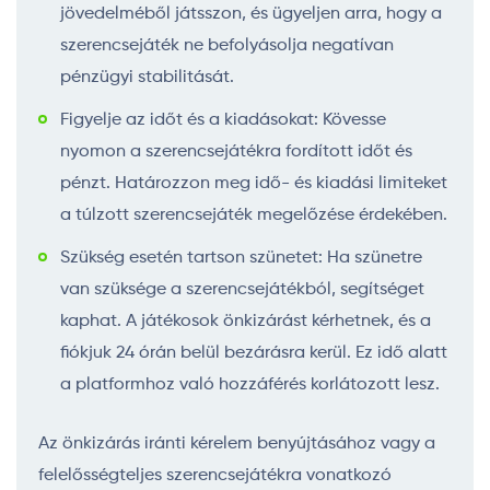
jövedelméből játsszon, és ügyeljen arra, hogy a
szerencsejáték ne befolyásolja negatívan
pénzügyi stabilitását.
Figyelje az időt és a kiadásokat: Kövesse
nyomon a szerencsejátékra fordított időt és
pénzt. Határozzon meg idő- és kiadási limiteket
a túlzott szerencsejáték megelőzése érdekében.
Szükség esetén tartson szünetet: Ha szünetre
van szüksége a szerencsejátékból, segítséget
kaphat. A játékosok önkizárást kérhetnek, és a
fiókjuk 24 órán belül bezárásra kerül. Ez idő alatt
a platformhoz való hozzáférés korlátozott lesz.
Az önkizárás iránti kérelem benyújtásához vagy a
felelősségteljes szerencsejátékra vonatkozó