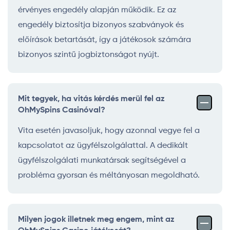
érvényes engedély alapján működik. Ez az
engedély biztosítja bizonyos szabványok és
előírások betartását, így a játékosok számára
bizonyos szintű jogbiztonságot nyújt.
Mit tegyek, ha vitás kérdés merül fel az
OhMySpins Casinóval?
Vita esetén javasoljuk, hogy azonnal vegye fel a
kapcsolatot az ügyfélszolgálattal. A dedikált
ügyfélszolgálati munkatársak segítségével a
probléma gyorsan és méltányosan megoldható.
Milyen jogok illetnek meg engem, mint az