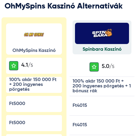
OhMySpins Kaszinó Alternatívák
Spinbara Kaszinó
OhMySpins Kaszinó
4.1/
5
5.0/
5
100% akár 150 000 Ft
100% akár 150 000 Ft +
+ 200 ingyenes
200 ingyenes pörgetés + 1
pörgetés
bónusz rák
Ft5000
Ft4015
Ft5000
Ft4015