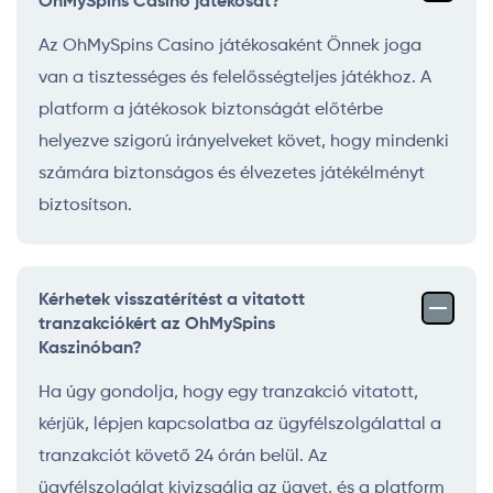
OhMySpins Casino játékosát?
Az OhMySpins Casino játékosaként Önnek joga
van a tisztességes és felelősségteljes játékhoz. A
platform a játékosok biztonságát előtérbe
helyezve szigorú irányelveket követ, hogy mindenki
számára biztonságos és élvezetes játékélményt
biztosítson.
Kérhetek visszatérítést a vitatott
tranzakciókért az OhMySpins
Kaszinóban?
Ha úgy gondolja, hogy egy tranzakció vitatott,
kérjük, lépjen kapcsolatba az ügyfélszolgálattal a
tranzakciót követő 24 órán belül. Az
ügyfélszolgálat kivizsgálja az ügyet, és a platform