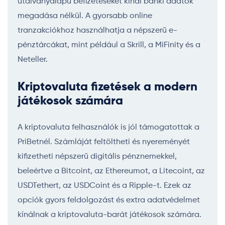
utalványalapú befizetéseket kínál banki adatok
megadása nélkül. A gyorsabb online
tranzakciókhoz használhatja a népszerű e-
pénztárcákat, mint például a Skrill, a MiFinity és a
Neteller.
Kriptovaluta fizetések a modern
játékosok számára
A kriptovaluta felhasználók is jól támogatottak a
PriBetnél. Számláját feltöltheti és nyereményét
kifizetheti népszerű digitális pénznemekkel,
beleértve a Bitcoint, az Ethereumot, a Litecoint, az
USDTethert, az USDCoint és a Ripple-t. Ezek az
opciók gyors feldolgozást és extra adatvédelmet
kínálnak a kriptovaluta-barát játékosok számára.