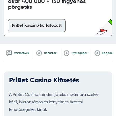
akár 400 000 + 150 ingyenes
pörgetés
PriBet Kaszinó korlátozott
Vélemények
Bónuszok
Nyerőgépek
Fogadáso
PriBet Casino Kifizetés
A PriBet Casino minden játékos számára széles
körű, biztonságos és kényelmes fizetési
lehetőségeket kínál.