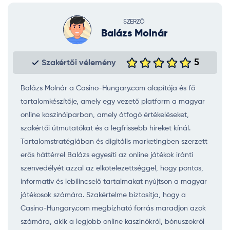
SZERZŐ
Balázs Molnár
5
Szakértői vélemény
Balázs Molnár a Casino-Hungary.com alapítója és fő
tartalomkészítője, amely egy vezető platform a magyar
online kaszinóiparban, amely átfogó értékeléseket,
szakértői útmutatókat és a legfrissebb híreket kínál.
Tartalomstratégiában és digitális marketingben szerzett
erős háttérrel Balázs egyesíti az online játékok iránti
szenvedélyét azzal az elkötelezettséggel, hogy pontos,
informatív és lebilincselő tartalmakat nyújtson a magyar
játékosok számára. Szakértelme biztosítja, hogy a
Casino-Hungary.com megbízható forrás maradjon azok
számára, akik a legjobb online kaszinókról, bónuszokról