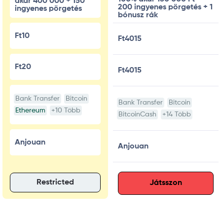
akár 400 000 + 150
200 ingyenes pörgetés + 1
ingyenes pörgetés
bónusz rák
Ft10
Ft4015
Ft20
Ft4015
Bank Transfer
Bitcoin
Bank Transfer
Bitcoin
Ethereum
+10 Több
BitcoinCash
+14 Több
Anjouan
Anjouan
Restricted
Játsszon