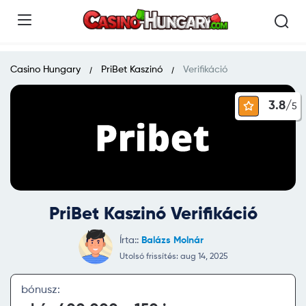
Casino Hungary
PriBet Kaszinó
Verifikáció
3.8/
5
PriBet Kaszinó Verifikáció
Írta::
Balázs Molnár
Utolsó frissítés: aug 14, 2025
bónusz: