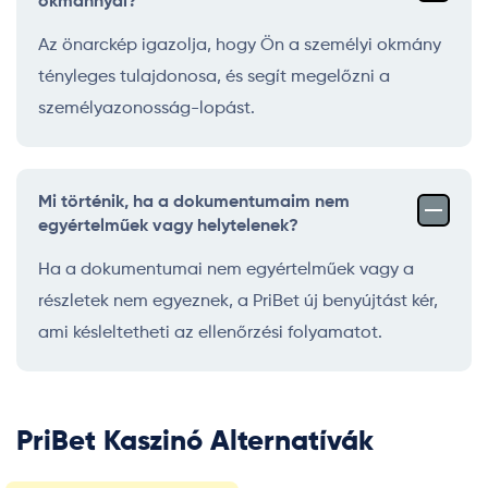
okmánnyal?
Az önarckép igazolja, hogy Ön a személyi okmány
tényleges tulajdonosa, és segít megelőzni a
személyazonosság-lopást.
Mi történik, ha a dokumentumaim nem
egyértelműek vagy helytelenek?
Ha a dokumentumai nem egyértelműek vagy a
részletek nem egyeznek, a PriBet új benyújtást kér,
ami késleltetheti az ellenőrzési folyamatot.
PriBet Kaszinó Alternatívák