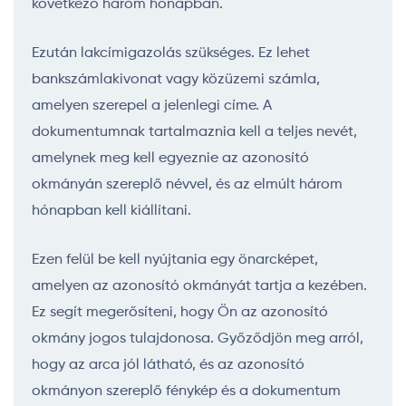
következő három hónapban.
Ezután lakcímigazolás szükséges. Ez lehet
bankszámlakivonat vagy közüzemi számla,
amelyen szerepel a jelenlegi címe. A
dokumentumnak tartalmaznia kell a teljes nevét,
amelynek meg kell egyeznie az azonosító
okmányán szereplő névvel, és az elmúlt három
hónapban kell kiállítani.
Ezen felül be kell nyújtania egy önarcképet,
amelyen az azonosító okmányát tartja a kezében.
Ez segít megerősíteni, hogy Ön az azonosító
okmány jogos tulajdonosa. Győződjön meg arról,
hogy az arca jól látható, és az azonosító
okmányon szereplő fénykép és a dokumentum