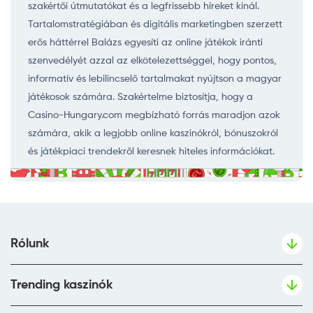
szakértői útmutatókat és a legfrissebb híreket kínál.
Tartalomstratégiában és digitális marketingben szerzett
erős háttérrel Balázs egyesíti az online játékok iránti
szenvedélyét azzal az elkötelezettséggel, hogy pontos,
informatív és lebilincselő tartalmakat nyújtson a magyar
játékosok számára. Szakértelme biztosítja, hogy a
Casino-Hungary.com megbízható forrás maradjon azok
számára, akik a legjobb online kaszinókról, bónuszokról
és játékpiaci trendekről keresnek hiteles információkat.
Rólunk
Trending kaszinók