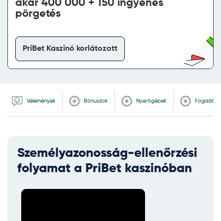
akár 400 000 + 150 ingyenes
pörgetés
PriBet Kaszinó korlátozott
Vélemények
Bónuszok
Nyerőgépek
Fogadáso
Személyazonosság-ellenőrzési
folyamat a PriBet kaszinóban