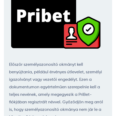
Először személyazonosító okmányt kell
benyújtania, például érvényes útlevelet, személyi
igazolványt vagy vezetői engedélyt. Ezen a
dokumentumon egyértelműen szerepelnie kell a
teljes nevének, amely megegyezik a PriBet-
fiókjában regisztrált névvel. Győződjön meg arról
is, hogy személyazonosító okmánya nem jár le a