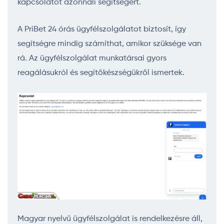
kapcsolatot azonnali segítségért.
A PriBet 24 órás ügyfélszolgálatot biztosít, így
segítségre mindig számíthat, amikor szüksége van
rá. Az ügyfélszolgálat munkatársai gyors
reagálásukról és segítőkészségükről ismertek.
Magyar nyelvű ügyfélszolgálat is rendelkezésre áll,