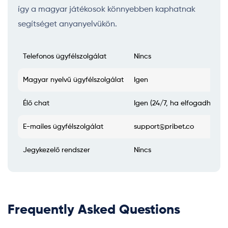
így a magyar játékosok könnyebben kaphatnak
segítséget anyanyelvükön.
Telefonos ügyfélszolgálat
Nincs
Magyar nyelvű ügyfélszolgálat
Igen
Élő chat
Igen (24/7, ha elfogadható)
E-mailes ügyfélszolgálat
support@pribet.co
Jegykezelő rendszer
Nincs
Frequently Asked Questions