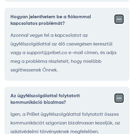
Hogyan jelenthetem be a fiókommal
kapcsolatos problémát?
Azonnal vegye fel a kapcsolatot az
ügyfélszolgálattal az élő csevegésen keresztül
vagy a
support@pribet.co
e-mail címen, és adja
meg a probléma részleteit, hogy mielőbb
segíthessenek Önnek.
Az ügyfélszolgálattal folytatott
kommunikáció bizalmas?
Igen, a PriBet ügyfélszolgálattal folytatott összes
kommunikációt szigorúan bizalmasan kezeljük, az
adatvédelmi törvényeknek megfelelően.