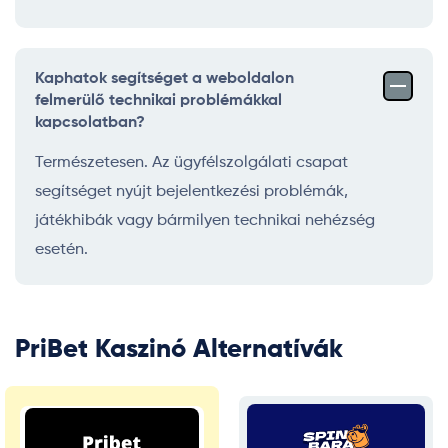
Kaphatok segítséget a weboldalon
felmerülő technikai problémákkal
kapcsolatban?
Természetesen. Az ügyfélszolgálati csapat
segítséget nyújt bejelentkezési problémák,
játékhibák vagy bármilyen technikai nehézség
esetén.
PriBet Kaszinó Alternatívák