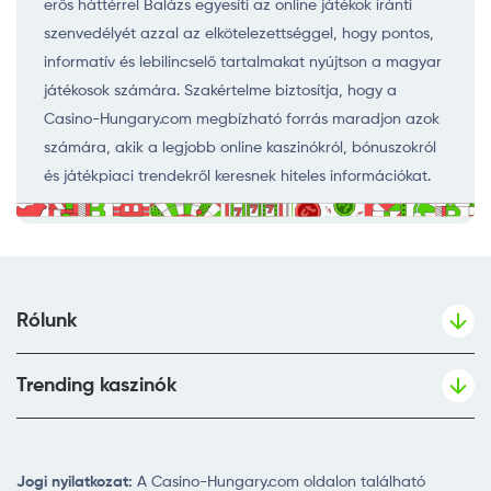
erős háttérrel Balázs egyesíti az online játékok iránti
szenvedélyét azzal az elkötelezettséggel, hogy pontos,
informatív és lebilincselő tartalmakat nyújtson a magyar
játékosok számára. Szakértelme biztosítja, hogy a
Casino-Hungary.com megbízható forrás maradjon azok
számára, akik a legjobb online kaszinókról, bónuszokról
és játékpiaci trendekről keresnek hiteles információkat.
Rólunk
Trending kaszinók
Jogi nyilatkozat:
A Casino-Hungary.com oldalon található