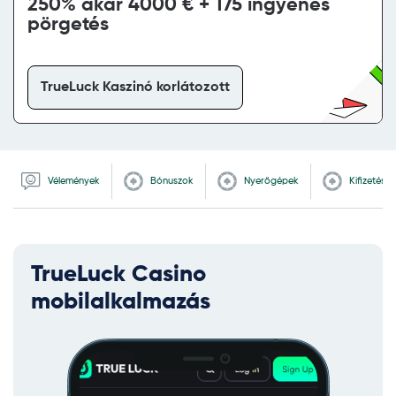
250% akár 4000 € + 175 ingyenes
pörgetés
TrueLuck Kaszinó korlátozott
Vélemények
Bónuszok
Nyerőgépek
Kifizetések
TrueLuck Casino
mobilalkalmazás