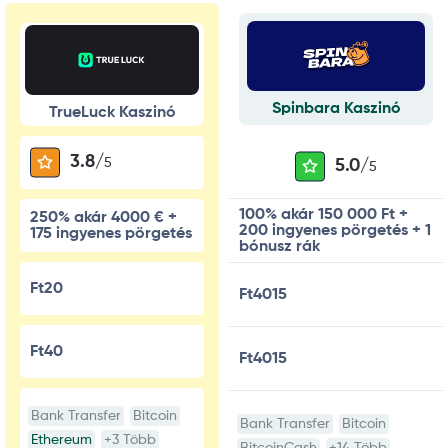
Spinbara Kaszinó
TrueLuck Kaszinó
3.8/
5
5.0/
5
100% akár 150 000 Ft +
250% akár 4000 € +
200 ingyenes pörgetés + 1
175 ingyenes pörgetés
bónusz rák
Ft20
Ft4015
Ft40
Ft4015
Bank Transfer
Bitcoin
Bank Transfer
Bitcoin
Ethereum
+3 Több
BitcoinCash
+14 Több