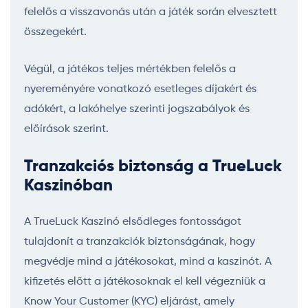
felelős a visszavonás után a játék során elvesztett
összegekért.
Végül, a játékos teljes mértékben felelős a
nyereményére vonatkozó esetleges díjakért és
adókért, a lakóhelye szerinti jogszabályok és
előírások szerint.
Tranzakciós biztonság a TrueLuck
Kaszinóban
A TrueLuck Kaszinó elsődleges fontosságot
tulajdonít a tranzakciók biztonságának, hogy
megvédje mind a játékosokat, mind a kaszinót. A
kifizetés előtt a játékosoknak el kell végezniük a
Know Your Customer (KYC) eljárást, amely