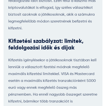
feldolgozási időt biztosít. Ezen felül a kaszinó más
kriptovalutákat is elfogad, így széles választékot
biztosít azoknak a játékosoknak, akik a számukra
legmegfelelőbb módon szeretnének befizetni és
kifizetni.
Kifizetési szabályzat: limitek,
feldolgozási idők és díjak
Kifizetés igénylésekor a játékosoknak tisztában kell
lenniük a választott fizetési módnak megfelelő
maximális kifizetési limitekkel. VISA és Mastercard
esetén a maximális kifizetés tranzakciónként 5000
euró vagy ennek megfelelő összeg más
pénznemben. Ha ennél nagyobb összeget szeretne
kifizetni, bármikor több tranzakciót is