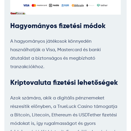
Hagyományos fizetési módok
A hagyományos játékosok könnyedén
használhatják a Visa, Mastercard és banki
átutalást a biztonságos és megbízható
tranzakciókhoz.
Kriptovaluta fizetési lehetőségek
Azok számára, akik a digitális pénznemeket
részesítik előnyben, a TrueLuck Casino támogatja
a Bitcoin, Litecoin, Ethereum és USDTether fizetési
módokat is, így rugalmasságot és gyors