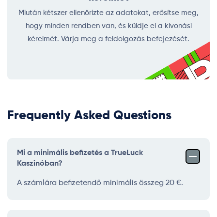
Miután kétszer ellenőrizte az adatokat, erősítse meg,
hogy minden rendben van, és küldje el a kivonási
kérelmét. Várja meg a feldolgozás befejezését.
Frequently Asked Questions
Mi a minimális befizetés a TrueLuck
Kaszinóban?
A számlára befizetendő minimális összeg 20 €.