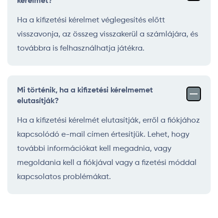
kérelmet?
Ha a kifizetési kérelmet véglegesítés előtt
visszavonja, az összeg visszakerül a számlájára, és
továbbra is felhasználhatja játékra.
Mi történik, ha a kifizetési kérelmemet
elutasítják?
Ha a kifizetési kérelmét elutasítják, erről a fiókjához
kapcsolódó e-mail címen értesítjük. Lehet, hogy
további információkat kell megadnia, vagy
megoldania kell a fiókjával vagy a fizetési móddal
kapcsolatos problémákat.