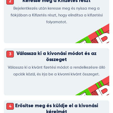
Keresse meg a Kifizetés részt
2
Bejelentkezés után keresse meg és nyissa meg a
fiókjában a Kifizetés részt, hogy elindítsa a kifizetési
folyamatot.
Válassza ki a kivonási módot és az
3
összeget
Válassza ki a kívánt fizetési módot a rendelkezésre álló
opciók közül, és írja be a kivonni kívánt összeget.
Erősítse meg és küldje el a kivonási
4
kérelmét