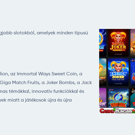
egjobb slotokból, amelyek minden típusú
llion, az Immortal Ways Sweet Coin, a
a Giga Match Fruits, a Joker Bombs, a Jack
mas témákkal, innovatív funkciókkal és
k miatt a játékosok újra és újra