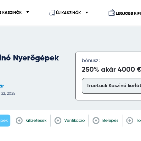
E KASZINÓK
ÚJ KASZINÓK
LEGJOBB KIF
zinó Nyerőgépek
bónusz:
250% akár 4000 € 
TrueLuck Kaszinó korlá
ár
g 22, 2025
épek
Kifizetések
Verifikáció
Belépés
Tö