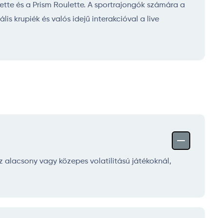
lette és a Prism Roulette. A sportrajongók számára a
is krupiék és valós idejű interakcióval a live
z alacsony vagy közepes volatilitású játékoknál,