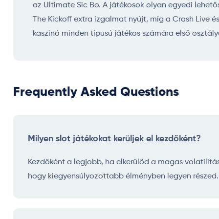
az Ultimate Sic Bo. A játékosok olyan egyedi lehető
The Kickoff extra izgalmat nyújt, míg a Crash Live és
kaszinó minden típusú játékos számára első osztály
Frequently Asked Questions
Milyen slot játékokat kerüljek el kezdőként?
Kezdőként a legjobb, ha elkerülöd a magas volatilitá
hogy kiegyensúlyozottabb élményben legyen részed.