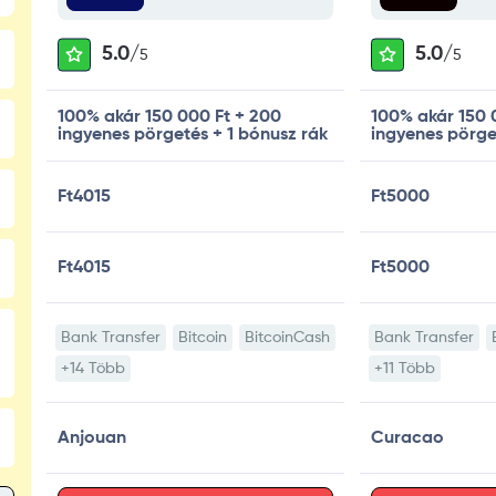
5.0/
5.0/
5
5
100% akár 150 000 Ft + 200
100% akár 150 
ingyenes pörgetés + 1 bónusz rák
ingyenes pörge
Ft4015
Ft5000
Ft4015
Ft5000
Bank Transfer
Bitcoin
BitcoinCash
Bank Transfer
+14 Több
+11 Több
Anjouan
Curacao