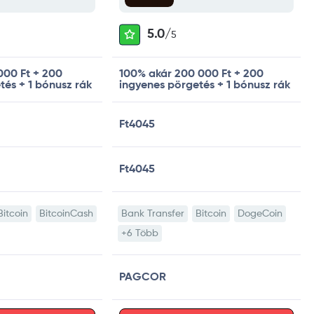
5.0/
5
000 Ft + 200
100% akár 200 000 Ft + 200
tés + 1 bónusz rák
ingyenes pörgetés + 1 bónusz rák
Ft4045
Ft4045
Bitcoin
BitcoinCash
Bank Transfer
Bitcoin
DogeCoin
+6 Több
PAGCOR