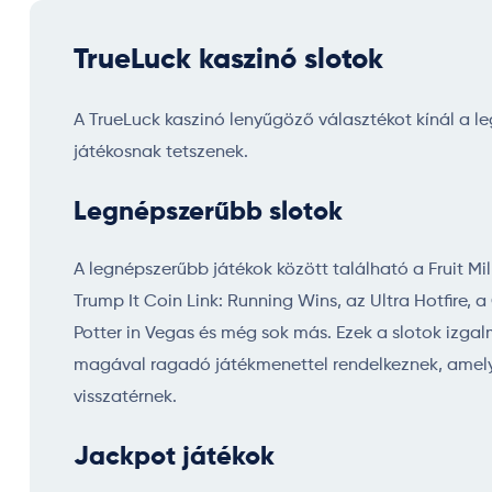
TrueLuck kaszinó slotok
A TrueLuck kaszinó lenyűgöző választékot kínál a l
játékosnak tetszenek.
Legnépszerűbb slotok
A legnépszerűbb játékok között található a Fruit Mi
Trump It Coin Link: Running Wins, az Ultra Hotfire, 
Potter in Vegas és még sok más. Ezek a slotok izgal
magával ragadó játékmenettel rendelkeznek, amelye
visszatérnek.
Jackpot játékok