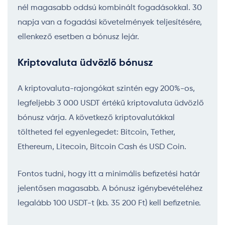
nél magasabb oddsú kombinált fogadásokkal. 30
napja van a fogadási követelmények teljesítésére,
ellenkező esetben a bónusz lejár.
Kriptovaluta üdvözlő bónusz
A kriptovaluta-rajongókat szintén egy 200%-os,
legfeljebb 3 000 USDT értékű kriptovaluta üdvözlő
bónusz várja. A következő kriptovalutákkal
töltheted fel egyenlegedet: Bitcoin, Tether,
Ethereum, Litecoin, Bitcoin Cash és USD Coin.
Fontos tudni, hogy itt a minimális befizetési határ
jelentősen magasabb. A bónusz igénybevételéhez
legalább 100 USDT-t (kb. 35 200 Ft) kell befizetnie.