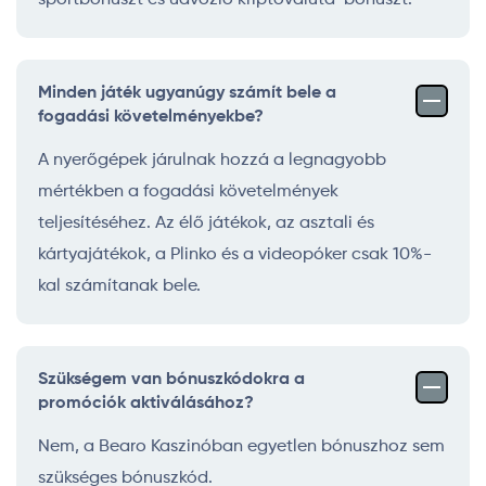
sportbónuszt és üdvözlő kriptovaluta-bónuszt.
Minden játék ugyanúgy számít bele a
fogadási követelményekbe?
A nyerőgépek járulnak hozzá a legnagyobb
mértékben a fogadási követelmények
teljesítéséhez. Az élő játékok, az asztali és
kártyajátékok, a Plinko és a videopóker csak 10%-
kal számítanak bele.
Szükségem van bónuszkódokra a
promóciók aktiválásához?
Nem, a Bearo Kaszinóban egyetlen bónuszhoz sem
szükséges bónuszkód.