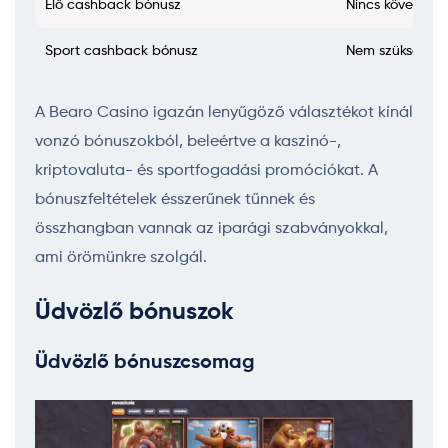
Élő cashback bónusz
Nincs követelm
Sport cashback bónusz
Nem szükséges
A Bearo Casino igazán lenyűgöző választékot kínál
vonzó bónuszokból, beleértve a kaszinó-,
kriptovaluta- és sportfogadási promóciókat. A
bónuszfeltételek ésszerűnek tűnnek és
összhangban vannak az iparági szabványokkal,
ami örömünkre szolgál.
Üdvözlő bónuszok
Üdvözlő bónuszcsomag