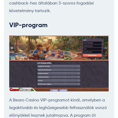
cashback-hez általában 3-szoros fogadási
követelmény tartozik.
VIP-program
A Bearo Casino VIP-programot kínál, amelyben a
legaktívabb és leghűségesebb felhasználók vonzó
előnyökkel lesznek jutalmazva. A program öt