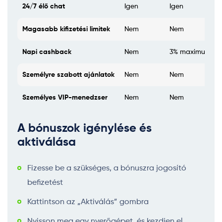
24/7 élő chat
Igen
Igen
Magasabb kifizetési limitek
Nem
Nem
Napi cashback
Nem
3% maximum 40
Személyre szabott ajánlatok
Nem
Nem
Személyes VIP-menedzser
Nem
Nem
A bónuszok igénylése és
aktiválása
Fizesse be a szükséges, a bónuszra jogosító
befizetést
Kattintson az „Aktiválás” gombra
Nyisson meg egy nyerőgépet, és kezdjen el