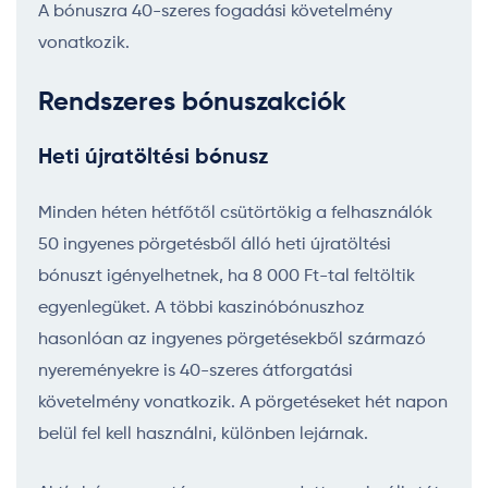
A bónuszra 40-szeres fogadási követelmény
vonatkozik.
Rendszeres bónuszakciók
Heti újratöltési bónusz
Minden héten hétfőtől csütörtökig a felhasználók
50 ingyenes pörgetésből álló heti újratöltési
bónuszt igényelhetnek, ha 8 000 Ft-tal feltöltik
egyenlegüket. A többi kaszinóbónuszhoz
hasonlóan az ingyenes pörgetésekből származó
nyereményekre is 40-szeres átforgatási
követelmény vonatkozik. A pörgetéseket hét napon
belül fel kell használni, különben lejárnak.