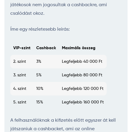
játékosok nem jogosultak a cashbackre, ami
csalódást okoz.
Íme egy részletesebb leírás:
VIP-szint
Cashback
Maximális összeg
2. szint
3%
Legfeljebb 40 000 Ft
3. szint
5%
Legfeljebb 80 000 Ft
4. szint
10%
Legfeljebb 120 000 Ft
5. szint
15%
Legfeljebb 160 000 Ft
A felhasználóknak a kifizetés előtt egyszer át kell
játszaniuk a cashbacket, ami az online