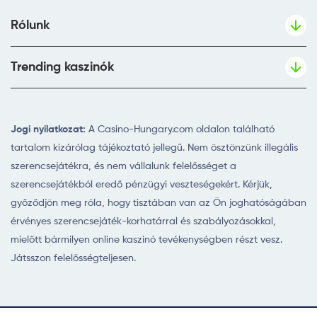
Rólunk
Trending kaszinók
Jogi nyilatkozat:
A Casino-Hungary.com oldalon található
tartalom kizárólag tájékoztató jellegű. Nem ösztönzünk illegális
szerencsejátékra, és nem vállalunk felelősséget a
szerencsejátékból eredő pénzügyi veszteségekért. Kérjük,
győződjön meg róla, hogy tisztában van az Ön joghatóságában
érvényes szerencsejáték-korhatárral és szabályozásokkal,
mielőtt bármilyen online kaszinó tevékenységben részt vesz.
Játsszon felelősségteljesen.