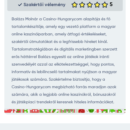
5
Szakértői vélemény
Balázs Molnár a Casino-Hungary.com alapítója és fő
tartalomkészítője, amely egy vezető platform a magyar
online kaszinóiparban, amely átfogó értékeléseket,
szakértői útmutatókat és a legfrissebb híreket kínál.
Tartalomstratégiában és digitális marketingben szerzett
erős háttérrel Balázs egyesíti az online játékok iránti
szenvedélyét azzal az elkötelezettséggel, hogy pontos,
informatív és lebilincselő tartalmakat nyújtson a magyar
játékosok számára. Szakértelme biztosítja, hogy a
Casino-Hungary.com megbízható forrás maradjon azok
számára, akik a legjobb online kaszinókról, bónuszokról
és játékpiaci trendekről keresnek hiteles információkat.