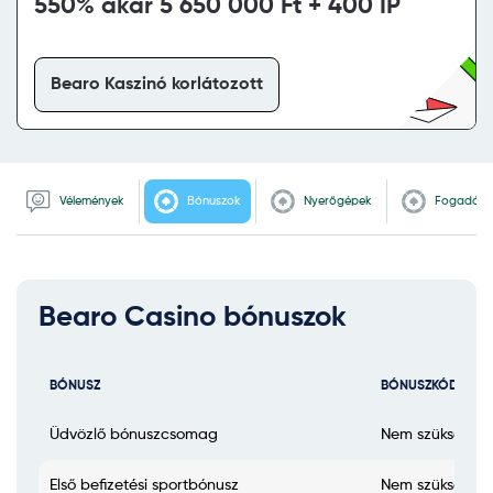
550% akár 5 650 000 Ft + 400 IP
Bearo Kaszinó korlátozott
Vélemények
Bónuszok
Nyerőgépek
Fogadáso
Bearo Casino bónuszok
BÓNUSZ
BÓNUSZKÓD
Üdvözlő bónuszcsomag
Nem szükséges
Első befizetési sportbónusz
Nem szükséges