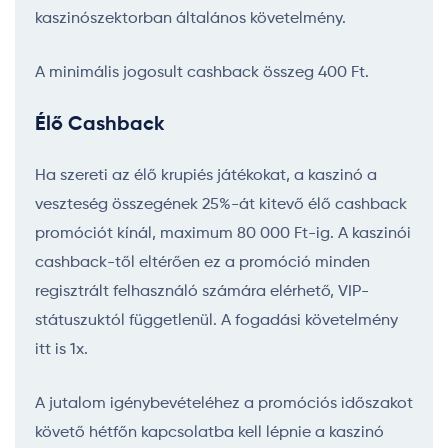
kaszinószektorban általános követelmény.
A minimális jogosult cashback összeg 400 Ft.
Élő Cashback
Ha szereti az élő krupiés játékokat, a kaszinó a
veszteség összegének 25%-át kitevő élő cashback
promóciót kínál, maximum 80 000 Ft-ig. A kaszinói
cashback-től eltérően ez a promóció minden
regisztrált felhasználó számára elérhető, VIP-
státuszuktól függetlenül. A fogadási követelmény
itt is 1x.
A jutalom igénybevételéhez a promóciós időszakot
követő hétfőn kapcsolatba kell lépnie a kaszinó