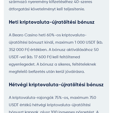
származó nyeremény kifizetéséhez 40-szeres
átforgatási követelményt kell teljesítenie.
Heti kriptovaluta-újratöltési bónusz
A Bearo Casino heti 60%-os kriptovaluta-
újratöltési bónuszt kínál, maximum 1 000 USDT (kb.
352 000 Ft) értékben. A bónusz aktiválásához 50
USDT-vel (kb. 17 600 Ft) kell feltöltened
egyenlegedet. A bónusz a sikeres, feltételeknek
megfelelő befizetés után kerül jóváírásra.
Hétvégi kriptovaluta-újratöltési bónusz
A kriptovaluta-rajongók 75%-os, maximum 750
USDT értékű hétvégi kriptovaluta-újratöltési
bónuszt kapnak, plusz 100 ingyenes pörgetést. A