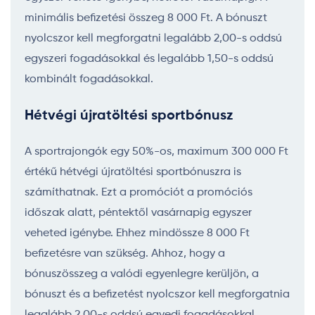
minimális befizetési összeg 8 000 Ft. A bónuszt
nyolcszor kell megforgatni legalább 2,00-s oddsú
egyszeri fogadásokkal és legalább 1,50-s oddsú
kombinált fogadásokkal.
Hétvégi újratöltési sportbónusz
A sportrajongók egy 50%-os, maximum 300 000 Ft
értékű hétvégi újratöltési sportbónuszra is
számíthatnak. Ezt a promóciót a promóciós
időszak alatt, péntektől vasárnapig egyszer
veheted igénybe. Ehhez mindössze 8 000 Ft
befizetésre van szükség. Ahhoz, hogy a
bónuszösszeg a valódi egyenlegre kerüljön, a
bónuszt és a befizetést nyolcszor kell megforgatnia
legalább 2,00-s oddsú egyedi fogadásokkal,