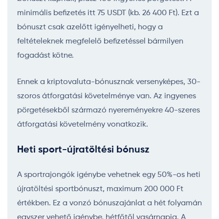
minimális befizetés itt 75 USDT (kb. 26 400 Ft). Ezt a
bónuszt csak azelőtt igényelheti, hogy a
feltételeknek megfelelő befizetéssel bármilyen
fogadást kötne.
Ennek a kriptovaluta-bónusznak versenyképes, 30-
szoros átforgatási követelménye van. Az ingyenes
pörgetésekből származó nyereményekre 40-szeres
átforgatási követelmény vonatkozik.
Heti sport-újratöltési bónusz
A sportrajongók igénybe vehetnek egy 50%-os heti
újratöltési sportbónuszt, maximum 200 000 Ft
értékben. Ez a vonzó bónuszajánlat a hét folyamán
egyszer vehető igénybe, hétfőtől vasárnapig. A