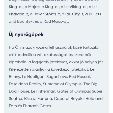
King-et, a Majestic King-et, a Le Viking-et, a Le
Pharaoh-t, a Joker Stoker-t, a RIP City-t, a Bullets
and Bounty-t és a Rad Maxx-ot.
Új nyerőgépek
Ha Ön is azok közé a felhasználók közé tartozik,
akik kedvelik a változatosságot és szeretnék
kipróbálni a legújabb játékokat, akkor jó helyen jár.
Kifejezetten ajánljuk a következő játékokat: Le
Bunny, Le Hooligan, Sugar Love, Red Rascal,
Poseidon’s Realm, Supreme of Olympus, The Big
Dog House, Le Fisherman, Gates of Olympus Super
Scatter, Rise of Fortuna, Cabaret Royale: Hold and
Earn és Pharaoh Gates.