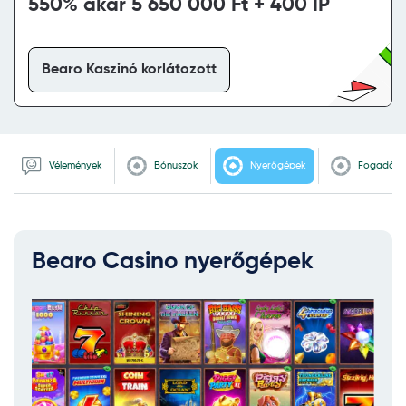
550% akár 5 650 000 Ft + 400 IP
Bearo Kaszinó korlátozott
Vélemények
Bónuszok
Nyerőgépek
Fogadáso
Bearo Casino nyerőgépek