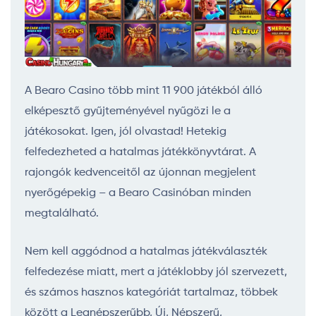
A Bearo Casino több mint 11 900 játékból álló
elképesztő gyűjteményével nyűgözi le a
játékosokat. Igen, jól olvastad! Hetekig
felfedezheted a hatalmas játékkönyvtárat. A
rajongók kedvenceitől az újonnan megjelent
nyerőgépekig – a Bearo Casinóban minden
megtalálható.
Nem kell aggódnod a hatalmas játékválaszték
felfedezése miatt, mert a játéklobby jól szervezett,
és számos hasznos kategóriát tartalmaz, többek
között a Legnépszerűbb, Új, Népszerű,