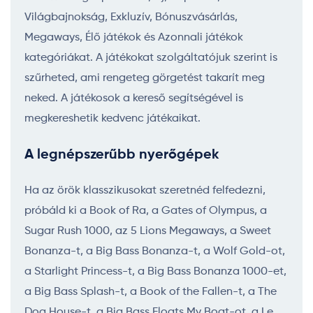
Világbajnokság, Exkluzív, Bónuszvásárlás,
Megaways, Élő játékok és Azonnali játékok
kategóriákat. A játékokat szolgáltatójuk szerint is
szűrheted, ami rengeteg görgetést takarít meg
neked. A játékosok a kereső segítségével is
megkereshetik kedvenc játékaikat.
A legnépszerűbb nyerőgépek
Ha az örök klasszikusokat szeretnéd felfedezni,
próbáld ki a Book of Ra, a Gates of Olympus, a
Sugar Rush 1000, az 5 Lions Megaways, a Sweet
Bonanza-t, a Big Bass Bonanza-t, a Wolf Gold-ot,
a Starlight Princess-t, a Big Bass Bonanza 1000-et,
a Big Bass Splash-t, a Book of the Fallen-t, a The
Dog House-t, a Big Bass Floats My Boat-ot, a Le