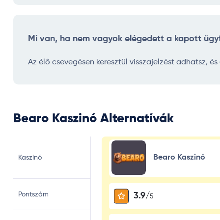
Mi van, ha nem vagyok elégedett a kapott ügyf
Az élő csevegésen keresztül visszajelzést adhatsz, és
Bearo Kaszinó Alternatívák
Bearo Kaszinó
Kaszinó
Pontszám
3.9/
5