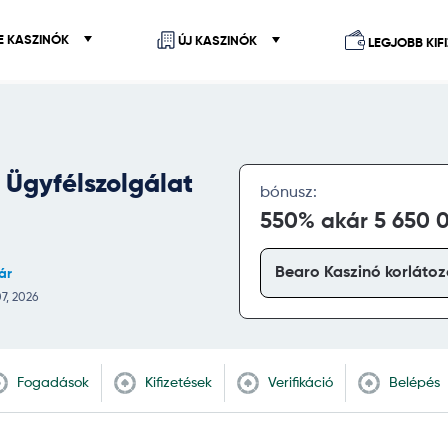
E KASZINÓK
ÚJ KASZINÓK
LEGJOBB KIF
 Ügyfélszolgálat
bónusz:
550% akár 5 650 0
Bearo Kaszinó korlátoz
ár
07, 2026
Fogadások
Kifizetések
Verifikáció
Belépés