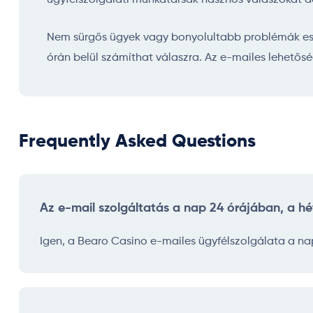
ügyfélszolgálati munkatársak hasznos válaszokat a
Nem sürgős ügyek vagy bonyolultabb problémák es
órán belül számíthat válaszra. Az e-mailes lehetős
Frequently Asked Questions
Az e-mail szolgáltatás a nap 24 órájában, a h
Igen, a Bearo Casino e-mailes ügyfélszolgálata a na