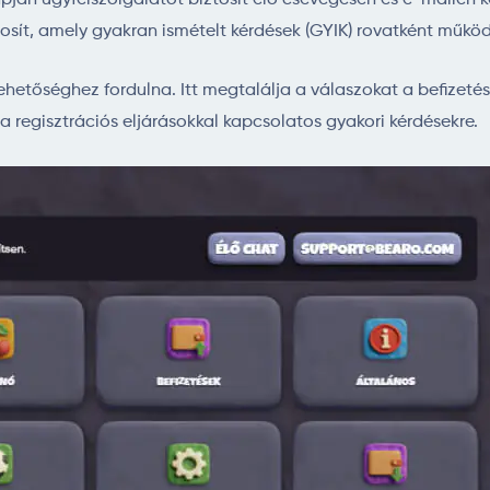
ján ügyfélszolgálatot biztosít élő csevegésen és e-mailen k
tosít, amely gyakran ismételt kérdések (GYIK) rovatként működ
ehetőséghez fordulna. Itt megtalálja a válaszokat a befizetése
a regisztrációs eljárásokkal kapcsolatos gyakori kérdésekre.