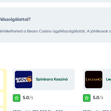
élszolgálattal?
 értékelheted a Bearo Casino ügyfélszolgálatát. A játékosok 
Spinbara Kaszinó
Le
5.0/
5.0/
5
5