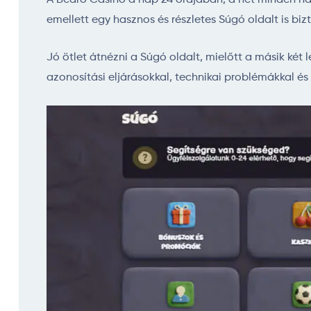
A Bearo Casino a nap 24 órájában, a hét minden nap
emellett egy hasznos és részletes Súgó oldalt is biz
Jó ötlet átnézni a Súgó oldalt, mielőtt a másik két l
azonosítási eljárásokkal, technikai problémákkal és 