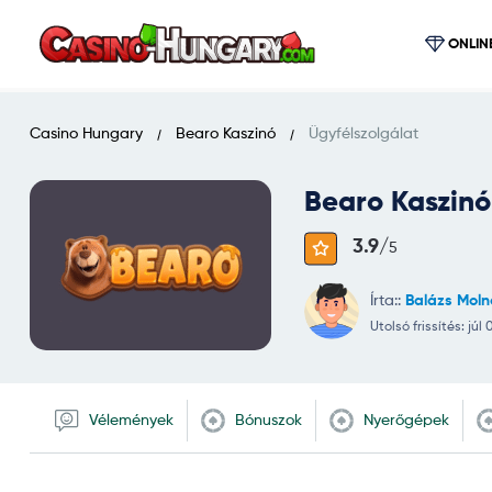
ONLIN
Casino Hungary
Bearo Kaszinó
Ügyfélszolgálat
Bearo Kaszinó
3.9/
5
Írta::
Balázs Moln
Utolsó frissítés: júl 
Vélemények
Bónuszok
Nyerőgépek