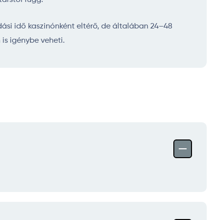
árstól függ.
ási idő kaszinónként eltérő, de általában 24–48
is igénybe veheti.