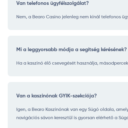
Van telefonos ügyfélszolgálat?
Nem, a Bearo Casino jelenleg nem kínál telefonos üg
Mi a leggyorsabb módja a segítség kérésének?
Ha a kaszinó élő csevegését használja, másodpercek 
Van a kaszinónak GYIK-szekciója?
Igen, a Bearo Kaszinónak van egy Súgó oldala, amely 
navigációs sávon keresztül is gyorsan elérhető a Súgó