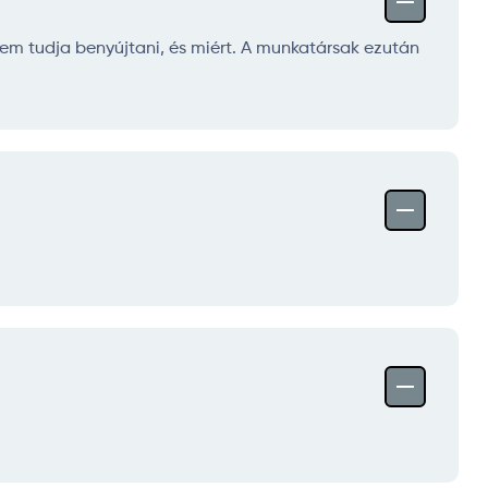
nem tudja benyújtani, és miért. A munkatársak ezután