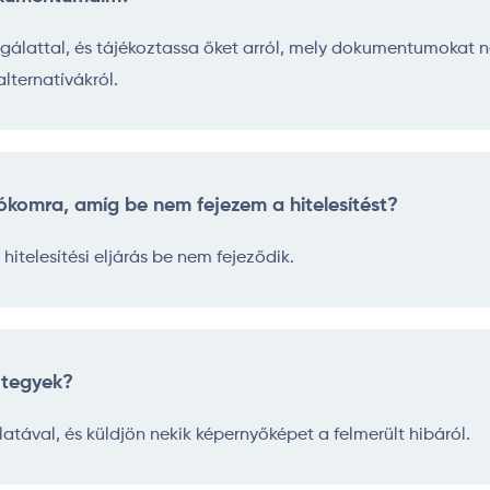
lgálattal, és tájékoztassa őket arról, mely dokumentumokat 
alternatívákról.
iókomra, amíg be nem fejezem a hitelesítést?
 hitelesítési eljárás be nem fejeződik.
 tegyek?
atával, és küldjön nekik képernyőképet a felmerült hibáról.