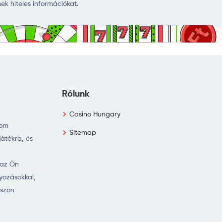
nek hiteles információkat.
Rólunk
Casino Hungary
lom
Sitemap
játékra, és
 az Ön
yozásokkal,
sszon