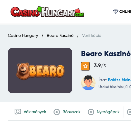
ONLIN
Casino Hungary
Bearo Kaszinó
Verifikáció
Bearo Kaszinó 
3.9/
5
Írta::
Balázs Moln
Utolsó frissítés: júl 
Vélemények
Bónuszok
Nyerőgépek