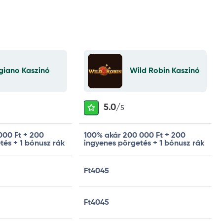
giano Kaszinó
Wild Robin Kaszinó
5.0/
5
000 Ft + 200
100% akár 200 000 Ft + 200
tés + 1 bónusz rák
ingyenes pörgetés + 1 bónusz rák
Ft4045
Ft4045