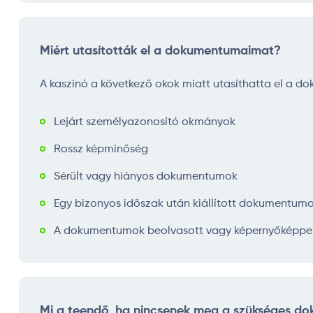
Miért utasították el a dokumentumaimat?
A kaszinó a következő okok miatt utasíthatta el a 
Lejárt személyazonosító okmányok
Rossz képminőség
Sérült vagy hiányos dokumentumok
Egy bizonyos időszak után kiállított dokumentum
A dokumentumok beolvasott vagy képernyőképpel 
Mi a teendő, ha nincsenek meg a szükséges 