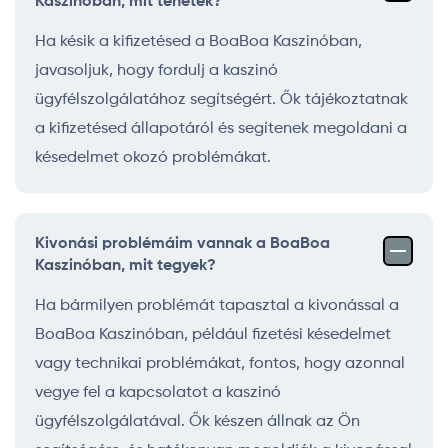
Kaszinóban, mit tehetek?
Ha késik a kifizetésed a BoaBoa Kaszinóban,
javasoljuk, hogy fordulj a kaszinó
ügyfélszolgálatához segítségért. Ők tájékoztatnak
a kifizetésed állapotáról és segítenek megoldani a
késedelmet okozó problémákat.
Kivonási problémáim vannak a BoaBoa
Kaszinóban, mit tegyek?
Ha bármilyen problémát tapasztal a kivonással a
BoaBoa Kaszinóban, például fizetési késedelmet
vagy technikai problémákat, fontos, hogy azonnal
vegye fel a kapcsolatot a kaszinó
ügyfélszolgálatával. Ők készen állnak az Ön