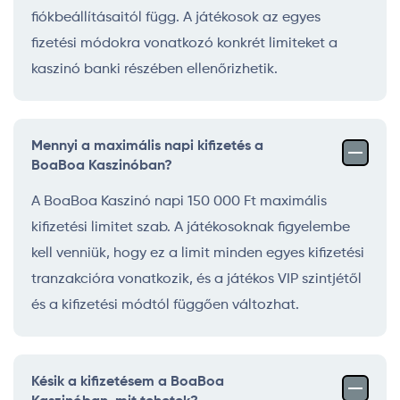
fiókbeállításaitól függ. A játékosok az egyes
fizetési módokra vonatkozó konkrét limiteket a
kaszinó banki részében ellenőrizhetik.
Mennyi a maximális napi kifizetés a
BoaBoa Kaszinóban?
A BoaBoa Kaszinó napi 150 000 Ft maximális
kifizetési limitet szab. A játékosoknak figyelembe
kell venniük, hogy ez a limit minden egyes kifizetési
tranzakcióra vonatkozik, és a játékos VIP szintjétől
és a kifizetési módtól függően változhat.
Késik a kifizetésem a BoaBoa