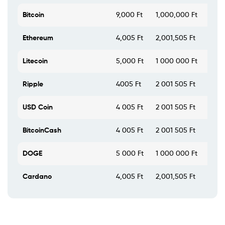
Bitcoin
9,000 Ft
1,000,000 Ft
23,00
Ethereum
4,005 Ft
2,001,505 Ft
16,01
Litecoin
5,000 Ft
1 000 000 Ft
5000
Ripple
4005 Ft
2 001 505 Ft
12 01
USD Coin
4 005 Ft
2 001 505 Ft
12 01
BitcoinCash
4 005 Ft
2 001 505 Ft
4 005
DOGE
5 000 Ft
1 000 000 Ft
5 000
Cardano
4,005 Ft
2,001,505 Ft
12,01