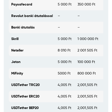
Paysafecard
5 000 Ft
350 000 Ft
–
Revolut banki átutalással
–
–
5000
Banki átutalás
–
–
5 000
Skrill
5 000 Ft
1 000 000 Ft
5 000
Neteller
8 010 Ft
2 001 505 Ft
–
Jeton
5 000 Ft
100 000 Ft
5 000
MiFinity
5000 Ft
800 000 Ft
5000
USDTether TRC20
4,005 Ft
2,001,505 Ft
12,01
USDTether ERC20
4,005 Ft
2,001,505 Ft
12,01
USDTether BEP20
4,005 Ft
2,001,505 Ft
12,01