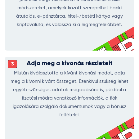
módszereket, amelyek között szerepelhet banki
átutalás, e-pénztárca, hitel-/betéti kártya vagy
kriptovaluta, és válassza ki a legmegfelelőbbet.
Adja meg a kivonás részleteit
3
Miután kiválasztotta a kívánt kivonási módot, adja
meg a kivonni kívánt összeget. Ezenkívül szükség lehet
egyéb szükséges adatok megadására is, például a
fizetési módra vonatkozó információk, a fiók
igazolására szolgáló dokumentumok vagy a bónusz
feltételei.