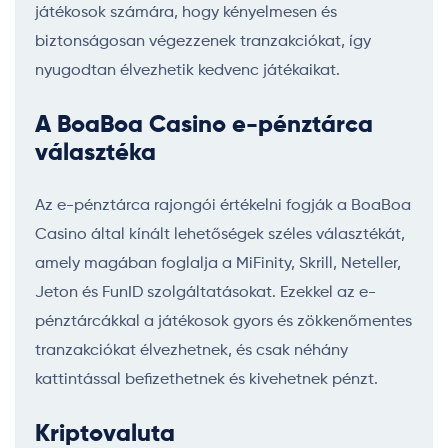
játékosok számára, hogy kényelmesen és
biztonságosan végezzenek tranzakciókat, így
nyugodtan élvezhetik kedvenc játékaikat.
A BoaBoa Casino e-pénztárca
választéka
Az e-pénztárca rajongói értékelni fogják a BoaBoa
Casino által kínált lehetőségek széles választékát,
amely magában foglalja a MiFinity, Skrill, Neteller,
Jeton és FunID szolgáltatásokat. Ezekkel az e-
pénztárcákkal a játékosok gyors és zökkenőmentes
tranzakciókat élvezhetnek, és csak néhány
kattintással befizethetnek és kivehetnek pénzt.
Kriptovaluta