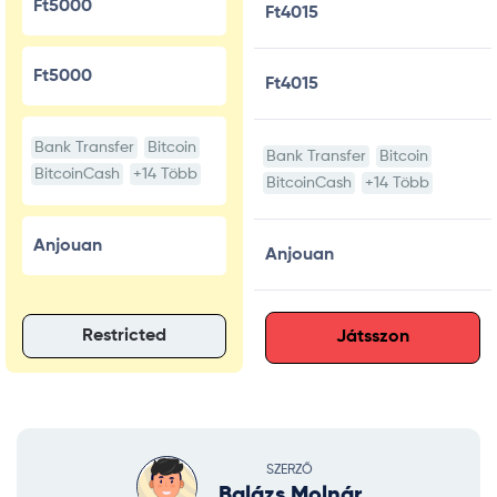
Ft5000
Ft4015
Ft5000
Ft4015
Bank Transfer
Bitcoin
Bank Transfer
Bitcoin
BitcoinCash
+14 Több
BitcoinCash
+14 Több
Anjouan
Anjouan
Restricted
Játsszon
SZERZŐ
Balázs Molnár