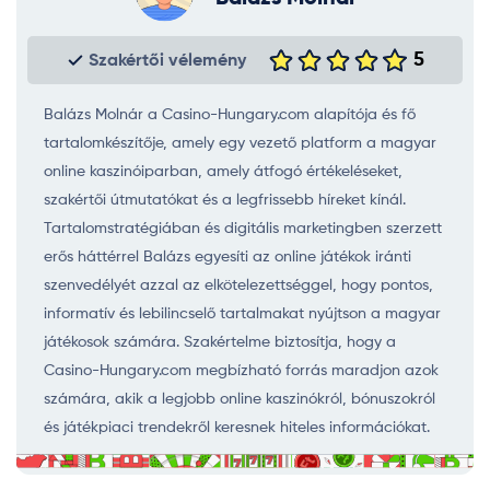
5
Szakértői vélemény
Balázs Molnár a Casino-Hungary.com alapítója és fő
tartalomkészítője, amely egy vezető platform a magyar
online kaszinóiparban, amely átfogó értékeléseket,
szakértői útmutatókat és a legfrissebb híreket kínál.
Tartalomstratégiában és digitális marketingben szerzett
erős háttérrel Balázs egyesíti az online játékok iránti
szenvedélyét azzal az elkötelezettséggel, hogy pontos,
informatív és lebilincselő tartalmakat nyújtson a magyar
játékosok számára. Szakértelme biztosítja, hogy a
Casino-Hungary.com megbízható forrás maradjon azok
számára, akik a legjobb online kaszinókról, bónuszokról
és játékpiaci trendekről keresnek hiteles információkat.