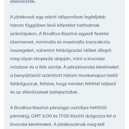
ellenőrizték.
A játékosok egy adott időpontban legfeljebb
három függőben lévő kifizetést tarthatnak
számlájukon. A BoaBoa Kaszinó egyedi fizetési
ütemtervet, minimális és maximális tranzakciós
összegeket, valamint feldolgozási időket állapít
meg olyan tényezők alapján, mint a kivonási
módszer és a fiók szintje. A pénzkivonási kérelmeket
a benyújtástól számított három munkanapon belül
feldolgozzuk, feltéve, hogy minden feltétel teljesül
és az ellenőrzések befejeződtek.
A BoaBoa Kaszinó pénzügyi osztálya hétfőtől
péntekig, GMT 6:00 és 17:00 között dolgozza fel a
kivonási kérelmeket. A játékosoknak meg kell