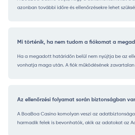
azonban további időre és ellenőrzésekre lehet szüksé
Mi történik, ha nem tudom a fiókomat a megadot
Ha a megadott határidőn belül nem nyújtja be az elle
vonhatja maga után. A fiók működésének zavartalan f
Az ellenőrzési folyamat során biztonságban v
A BoaBoa Casino komolyan veszi az adatbiztonságot,
harmadik felek is bevonhatók, akik az adatokat az A