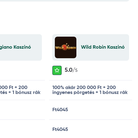
giano Kaszinó
Wild Robin Kaszinó
5.0/
5
000 Ft + 200
100% akár 200 000 Ft + 200
tés + 1 bónusz rák
ingyenes pörgetés + 1 bónusz rák
Ft4045
Ft4045