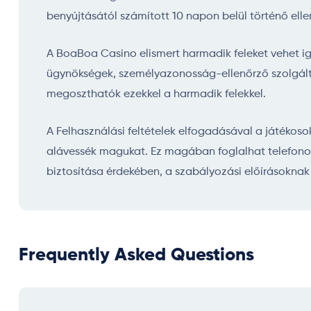
benyújtásától számított 10 napon belül történő elle
A BoaBoa Casino elismert harmadik feleket vehet i
ügynökségek, személyazonosság-ellenőrző szolgált
megoszthatók ezekkel a harmadik felekkel.
A Felhasználási feltételek elfogadásával a játékos
alávessék magukat. Ez magában foglalhat telefonos
biztosítása érdekében, a szabályozási előírásoknak
Frequently Asked Questions