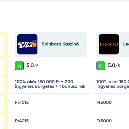
Spinbara Kaszinó
Le
5.0/
5.0/
5
5
100% akár 150 000 Ft + 200
100% akár 150 
ingyenes pörgetés + 1 bónusz rák
ingyenes pörge
Ft4015
Ft5000
Ft4015
Ft5000