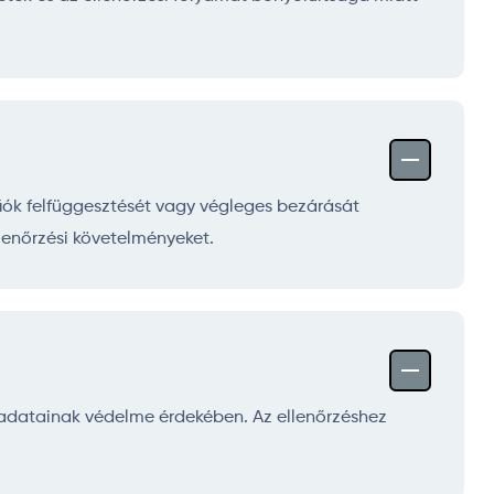
fiók felfüggesztését vagy végleges bezárását
lenőrzési követelményeket.
 adatainak védelme érdekében. Az ellenőrzéshez