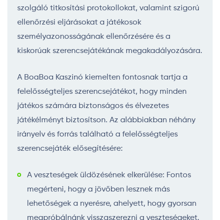
szolgáló titkosítási protokollokat, valamint szigorú
ellenőrzési eljárásokat a játékosok
személyazonosságának ellenőrzésére és a
kiskorúak szerencsejátékának megakadályozására.
A BoaBoa Kaszinó kiemelten fontosnak tartja a
felelősségteljes szerencsejátékot, hogy minden
játékos számára biztonságos és élvezetes
játékélményt biztosítson. Az alábbiakban néhány
irányelv és forrás található a felelősségteljes
szerencsejáték elősegítésére:
A veszteségek üldözésének elkerülése: Fontos
megérteni, hogy a jövőben lesznek más
lehetőségek a nyerésre, ahelyett, hogy gyorsan
megpróbálnánk visszaszerezni a veszteségeket.