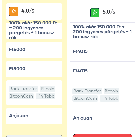
4.0/
5
5.0/
5
100% akár 150 000 Ft
100% akár 150 000 Ft +
+ 200 ingyenes
200 ingyenes pörgetés + 1
pörgetés + 1 bónusz
bónusz rák
rák
Ft5000
Ft4015
Ft5000
Ft4015
Bank Transfer
Bitcoin
Bank Transfer
Bitcoin
BitcoinCash
+14 Több
BitcoinCash
+14 Több
Anjouan
Anjouan