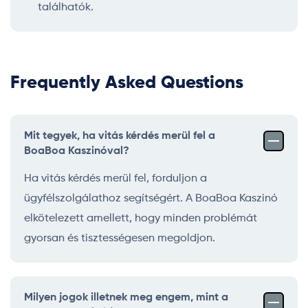
találhatók.
Frequently Asked Questions
Mit tegyek, ha vitás kérdés merül fel a
BoaBoa Kaszinóval?
Ha vitás kérdés merül fel, forduljon a
ügyfélszolgálathoz segítségért. A BoaBoa Kaszinó
elkötelezett amellett, hogy minden problémát
gyorsan és tisztességesen megoldjon.
Milyen jogok illetnek meg engem, mint a