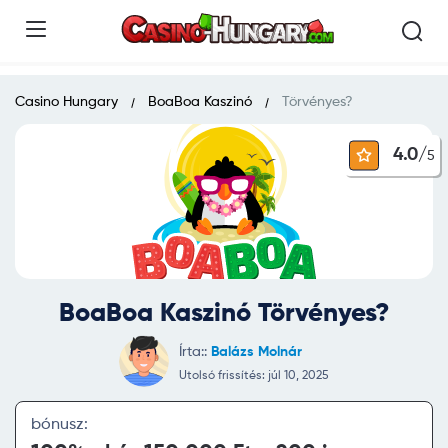
Casino Hungary
BoaBoa Kaszinó
Törvényes?
4.0/
5
BoaBoa Kaszinó Törvényes?
Írta::
Balázs Molnár
Utolsó frissítés: júl 10, 2025
bónusz: