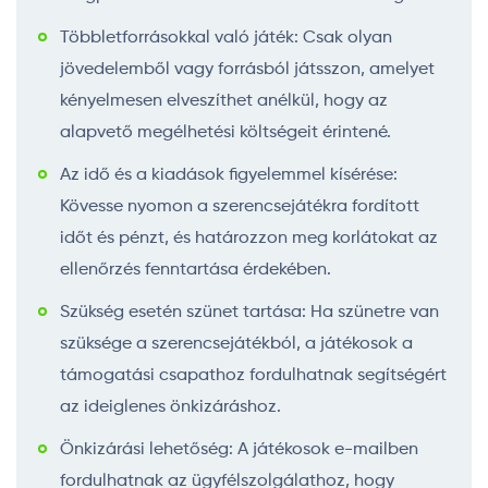
Többletforrásokkal való játék: Csak olyan
jövedelemből vagy forrásból játsszon, amelyet
kényelmesen elveszíthet anélkül, hogy az
alapvető megélhetési költségeit érintené.
Az idő és a kiadások figyelemmel kísérése:
Kövesse nyomon a szerencsejátékra fordított
időt és pénzt, és határozzon meg korlátokat az
ellenőrzés fenntartása érdekében.
Szükség esetén szünet tartása: Ha szünetre van
szüksége a szerencsejátékból, a játékosok a
támogatási csapathoz fordulhatnak segítségért
az ideiglenes önkizáráshoz.
Önkizárási lehetőség: A játékosok e-mailben
fordulhatnak az ügyfélszolgálathoz, hogy