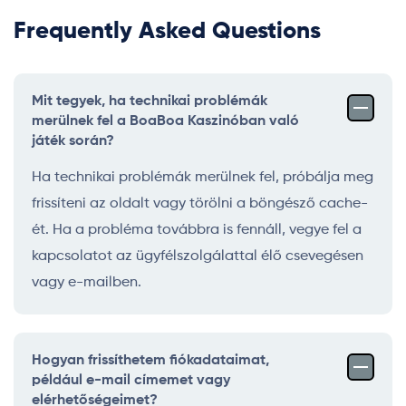
Frequently Asked Questions
Mit tegyek, ha technikai problémák
merülnek fel a BoaBoa Kaszinóban való
játék során?
Ha technikai problémák merülnek fel, próbálja meg
frissíteni az oldalt vagy törölni a böngésző cache-
ét. Ha a probléma továbbra is fennáll, vegye fel a
kapcsolatot az ügyfélszolgálattal élő csevegésen
vagy e-mailben.
Hogyan frissíthetem fiókadataimat,
például e-mail címemet vagy
elérhetőségeimet?