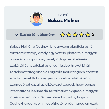
SZERZŐ
Balázs Molnár
5
Szakértői vélemény
Balázs Molnár a Casino-Hungary.com alapítója és fő
tartalomkészítője, amely egy vezető platform a magyar
online kaszinóiparban, amely átfogó értékeléseket,
szakértői útmutatókat és a legfrissebb híreket kínál.
Tartalomstratégiában és digitális marketingben szerzett
erős háttérrel Balázs egyesíti az online játékok iránti
szenvedélyét azzal az elkötelezettséggel, hogy pontos,
informatív és lebilincselő tartalmakat nyújtson a magyar
játékosok számára. Szakértelme biztosítja, hogy a
Casino-Hungary.com megbízható forrás maradjon azok